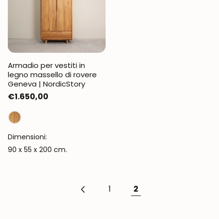
Armadio per vestiti in
legno massello di rovere
Geneva | NordicStory
Prezzo
€1.650,00
normale
Dimensioni:
90 x 55 x 200 cm.
1
2