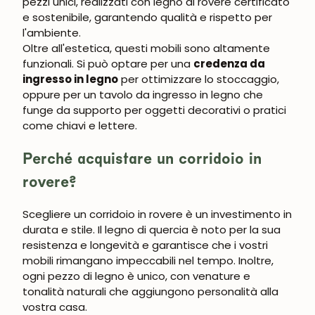
pezzi unici, realizzati con legno di rovere certificato
e sostenibile, garantendo qualità e rispetto per
l'ambiente.
Oltre all'estetica, questi mobili sono altamente
funzionali. Si può optare per una
credenza da
ingresso in legno
per ottimizzare lo stoccaggio,
oppure per un tavolo da ingresso in legno che
funge da supporto per oggetti decorativi o pratici
come chiavi e lettere.
Perché acquistare un corridoio in
rovere?
Scegliere un
corridoio in rovere
è un investimento in
UNISCITI ALLA NOSTRA
durata e stile. Il legno di quercia è noto per la sua
COMMUNITY
resistenza e longevità e garantisce che i vostri
mobili rimangano impeccabili nel tempo. Inoltre,
Ottieni uno sconto del 5%.
ogni pezzo di legno è unico, con venature e
Novità e vantaggi riservati agli iscritti.
tonalità naturali che aggiungono personalità alla
vostra casa.