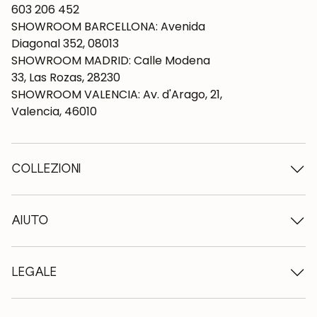
603 206 452
SHOWROOM BARCELLONA: Avenida
Diagonal 352, 08013
SHOWROOM MADRID: Calle Modena
33, Las Rozas, 28230
SHOWROOM VALENCIA: Av. d'Arago, 21,
Valencia, 46010
COLLEZIONI
Tavoli in legno
Tavoli da pranzo
AIUTO
Tavoli allungabili
Sedie in legno
Chi siamo
Mobili tv in legno
Termini e condizioni
LEGALE
Cassettiere in legno
Condizioni di consegna
Credenze in legno
Professionisti
Metodi di pagamento
Scrivanie in legno
Come prendersi cura dei mobili in rovere
Avviso legale