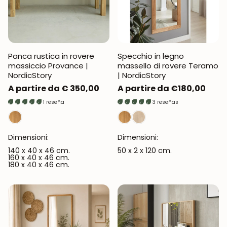
Panca rustica in rovere
Specchio in legno
massiccio Provance |
massello di rovere Teramo
NordicStory
| NordicStory
Prezzo
A partire da € 350,00
Prezzo
A partire da €180,00
normale
normale
1 reseña
3 reseñas
Dimensioni:
Dimensioni:
140 x 40 x 46 cm.
50 x 2 x 120 cm.
160 x 40 x 46 cm.
180 x 40 x 46 cm.