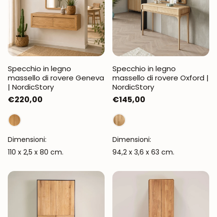
Specchio in legno
Specchio in legno
massello di rovere Geneva
massello di rovere Oxford |
| NordicStory
NordicStory
Prezzo
€220,00
Prezzo
€145,00
normale
normale
Dimensioni:
Dimensioni:
110 x 2,5 x 80 cm.
94,2 x 3,6 x 63 cm.