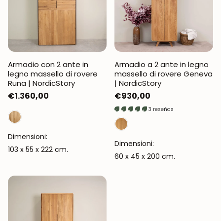
Armadio con 2 ante in
Armadio a 2 ante in legno
legno massello di rovere
massello di rovere Geneva
Runa | NordicStory
| NordicStory
Prezzo
€1.360,00
Prezzo
€930,00
normale
normale
3 reseñas
Dimensioni:
Dimensioni:
103 x 55 x 222 cm.
60 x 45 x 200 cm.