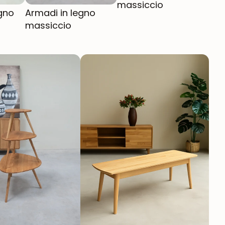
massiccio
egno
Armadi in legno
massiccio