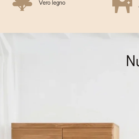
Vero legno
N