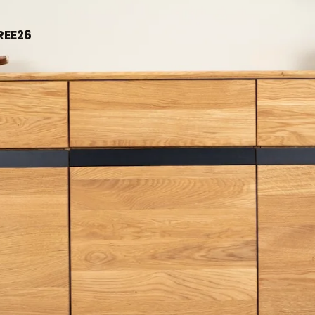
Oxford NordicStory
REE26
Mauritz NordicStory
Milan NordicStory
Moritz NordicStory
Regal NordicStory
Runa NordicStory
Mozaik LoftStory
Montenegro LoftStory