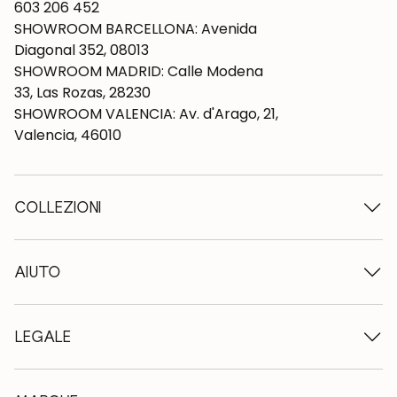
603 206 452
SHOWROOM BARCELLONA: Avenida
Diagonal 352, 08013
SHOWROOM MADRID: Calle Modena
33, Las Rozas, 28230
SHOWROOM VALENCIA: Av. d'Arago, 21,
Valencia, 46010
COLLEZIONI
Tavoli in legno
Tavoli da pranzo
AIUTO
Tavoli allungabili
Sedie in legno
Chi siamo
Mobili tv in legno
Termini e condizioni
LEGALE
Cassettiere in legno
Condizioni di consegna
Credenze in legno
Professionisti
Metodi di pagamento
Scrivanie in legno
Come prendersi cura dei mobili in rovere
Avviso legale