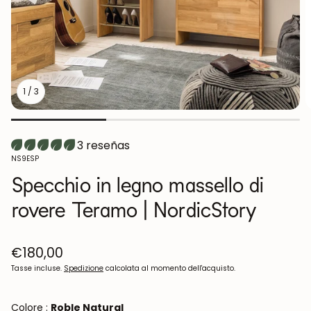
1
/
3
3 reseñas
SKU:
NS9ESP
Specchio in legno massello di
rovere Teramo | NordicStory
Prezzo
€180,00
normale
Tasse incluse.
Spedizione
calcolata al momento dell'acquisto.
Colore :
Roble Natural