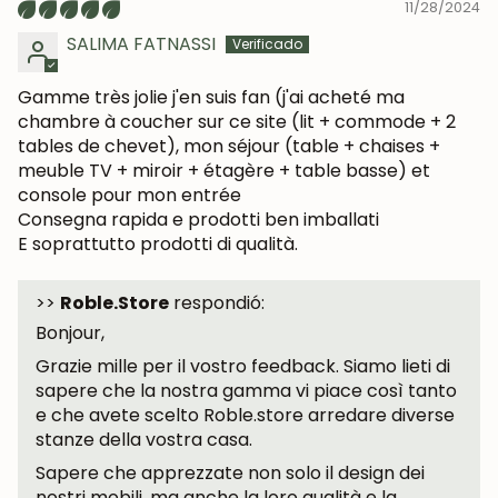
11/28/2024
SALIMA FATNASSI
Gamme très jolie j'en suis fan (j'ai acheté ma
chambre à coucher sur ce site (lit + commode + 2
tables de chevet), mon séjour (table + chaises +
meuble TV + miroir + étagère + table basse) et
console pour mon entrée
Consegna rapida e prodotti ben imballati
E soprattutto prodotti di qualità.
>>
Roble.Store
respondió:
Bonjour,
UNISCITI ALLA NOSTRA
Grazie mille per il vostro feedback. Siamo lieti di
COMMUNITY
sapere che la nostra gamma vi piace così tanto
e che avete scelto Roble.store arredare diverse
Ottieni uno sconto del 5%.
stanze della vostra casa.
Novità e vantaggi riservati agli iscritti.
Sapere che apprezzate non solo il design dei
nostri mobili, ma anche la loro qualità e la