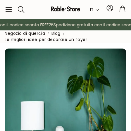
Conto
Car
IT
Ricerca
 il codice sconto FREE26
Spedizione gratuita con il codice scont
Negozio di quercia
Blog
Le migliori idee per decorare un foyer
è
Credenze
Consol
Armadietti
Comodin
Appendiabiti
Mobili ausil