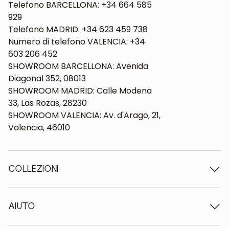
Telefono BARCELLONA: +34 664 585
929
Telefono MADRID: +34 623 459 738
Numero di telefono VALENCIA: +34
603 206 452
SHOWROOM BARCELLONA: Avenida
Diagonal 352, 08013
SHOWROOM MADRID: Calle Modena
33, Las Rozas, 28230
SHOWROOM VALENCIA: Av. d'Arago, 21,
Valencia, 46010
COLLEZIONI
Tavoli in legno
Tavoli da pranzo
AIUTO
Tavoli allungabili
Sedie in legno
Chi siamo