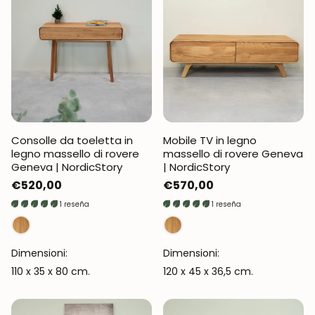
Consolle da toeletta in
Mobile TV in legno
legno massello di rovere
massello di rovere Geneva
Geneva | NordicStory
| NordicStory
Prezzo
€520,00
Prezzo
€570,00
normale
normale
1 reseña
1 reseña
Dimensioni:
Dimensioni:
110 x 35 x 80 cm.
120 x 45 x 36,5 cm.