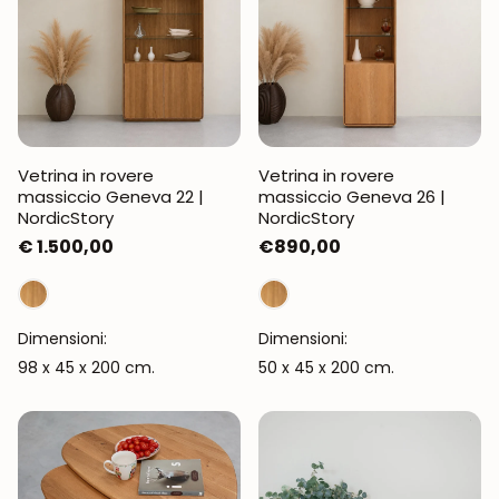
Vetrina in rovere
Vetrina in rovere
massiccio Geneva 22 |
massiccio Geneva 26 |
NordicStory
NordicStory
Prezzo
€ 1.500,00
Prezzo
€890,00
normale
normale
Dimensioni:
Dimensioni:
98 x 45 x 200 cm.
50 x 45 x 200 cm.