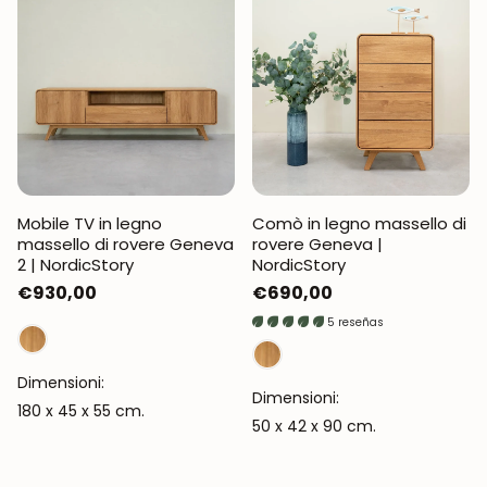
Mobile TV in legno
Comò in legno massello di
massello di rovere Geneva
rovere Geneva |
2 | NordicStory
NordicStory
Prezzo
€930,00
Prezzo
€690,00
normale
normale
5 reseñas
Dimensioni:
Dimensioni:
180 x 45 x 55 cm.
50 x 42 x 90 cm.