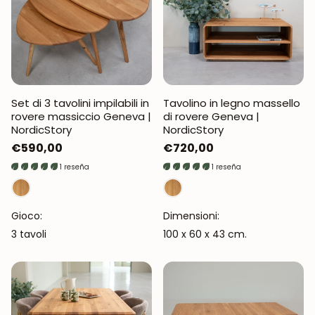
Set di 3 tavolini impilabili in
Tavolino in legno massello
rovere massiccio Geneva |
di rovere Geneva |
NordicStory
NordicStory
Prezzo
€590,00
Prezzo
€720,00
normale
normale
1 reseña
1 reseña
Gioco:
Dimensioni:
3 tavoli
100 x 60 x 43 cm.