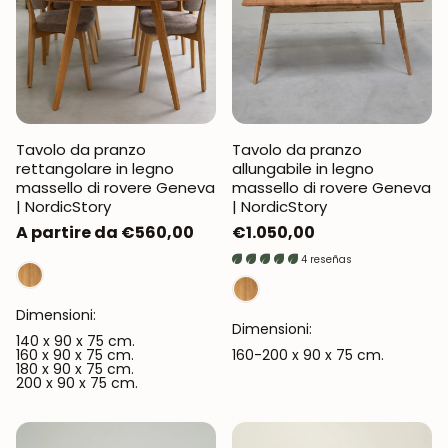
Tavolo da pranzo
Tavolo da pranzo
rettangolare in legno
allungabile in legno
massello di rovere Geneva
massello di rovere Geneva
| NordicStory
| NordicStory
Prezzo
A partire da €560,00
Prezzo
€1.050,00
normale
normale
4 reseñas
Dimensioni:
Dimensioni:
140 x 90 x 75 cm.
160 x 90 x 75 cm.
160-200 x 90 x 75 cm.
180 x 90 x 75 cm.
200 x 90 x 75 cm.