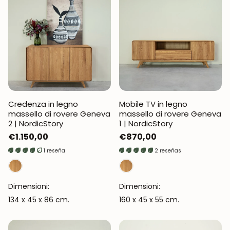
Credenza in legno
Mobile TV in legno
massello di rovere Geneva
massello di rovere Geneva
2 | NordicStory
1 | NordicStory
Prezzo
€1.150,00
Prezzo
€870,00
normale
normale
1 reseña
2 reseñas
Dimensioni:
Dimensioni:
134 x 45 x 86 cm.
160 x 45 x 55 cm.