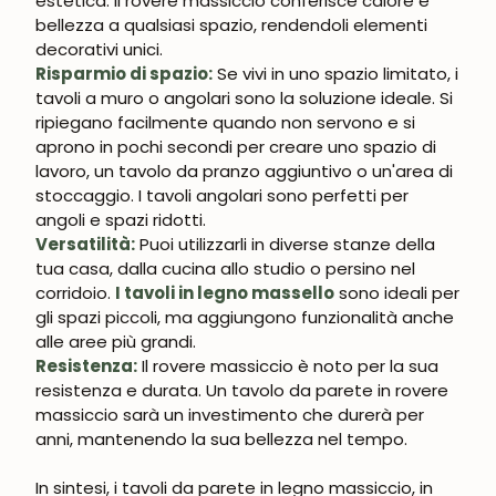
estetica. Il rovere massiccio conferisce calore e
bellezza a qualsiasi spazio, rendendoli elementi
decorativi unici.
UNISCITI ALLA NOSTRA
COMMUNITY
Risparmio di spazio:
Se vivi in uno spazio limitato, i
tavoli a muro o angolari sono la soluzione ideale. Si
ripiegano facilmente quando non servono e si
Ottieni uno sconto del 5%.
Novità e vantaggi riservati agli iscritti.
aprono in pochi secondi per creare uno spazio di
lavoro, un tavolo da pranzo aggiuntivo o un'area di
stoccaggio. I tavoli angolari sono perfetti per
angoli e spazi ridotti.
Versatilità:
Puoi utilizzarli in diverse stanze della
Iscrivermi
tua casa, dalla cucina allo studio o persino nel
corridoio.
I tavoli in legno massello
sono ideali per
gli spazi piccoli, ma aggiungono funzionalità anche
alle aree più grandi.
Resistenza:
Il rovere massiccio è noto per la sua
resistenza e durata. Un tavolo da parete in rovere
massiccio sarà un investimento che durerà per
anni, mantenendo la sua bellezza nel tempo.
In sintesi, i tavoli da parete in legno massiccio, in