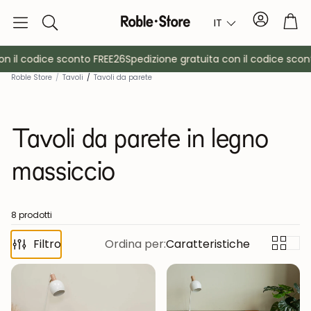
Conto
Car
IT
Ricerca
 il codice sconto FREE26
Spedizione gratuita con il codice sconto
Roble Store
/
Tavoli
/
Tavoli da parete
Tavoli da parete in legno
massiccio
è
Credenze
Consol
8 prodotti
Filtro
Ordina per:
Caratteristiche
Armadietti
Comodin
Appendiabiti
Mobili ausil