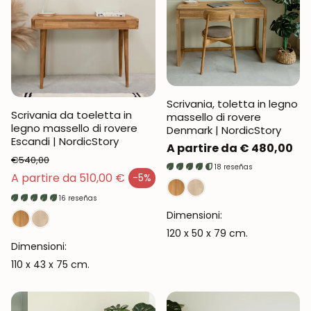
Scrivania, toletta in legno
Scrivania da toeletta in
massello di rovere
legno massello di rovere
Denmark | NordicStory
Escandi | NordicStory
Prezzo
A partire da € 480,00
€540,00
normale
18 reseñas
Prezzo normale
A partire da 510,00 €
-5%
Prezzo di vendita
16 reseñas
Dimensioni:
120 x 50 x 79 cm.
Dimensioni:
110 x 43 x 75 cm.