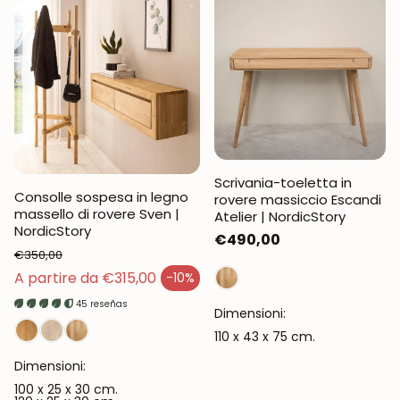
Scrivania-toeletta in
Consolle sospesa in legno
rovere massiccio Escandi
massello di rovere Sven |
Atelier | NordicStory
NordicStory
Prezzo
€490,00
€350,00
normale
Prezzo normale
A partire da €315,00
-10%
Prezzo di vendita
45 reseñas
Dimensioni:
110 x 43 x 75 cm.
Dimensioni:
100 x 25 x 30 cm.