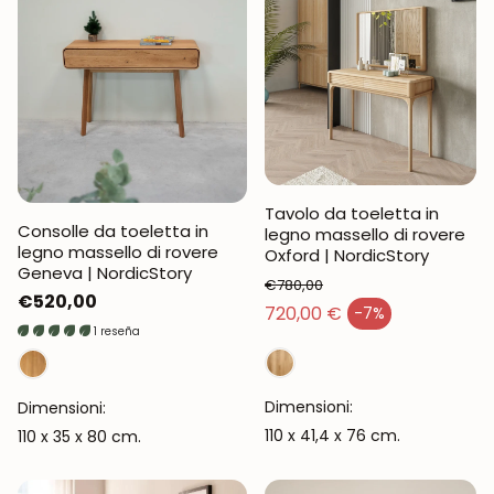
Tavolo da toeletta in
Consolle da toeletta in
legno massello di rovere
legno massello di rovere
Oxford | NordicStory
Geneva | NordicStory
€780,00
Prezzo
€520,00
Prezzo normale
720,00 €
-7%
Prezzo di vendita
normale
1 reseña
Dimensioni:
Dimensioni:
110 x 41,4 x 76 cm.
110 x 35 x 80 cm.