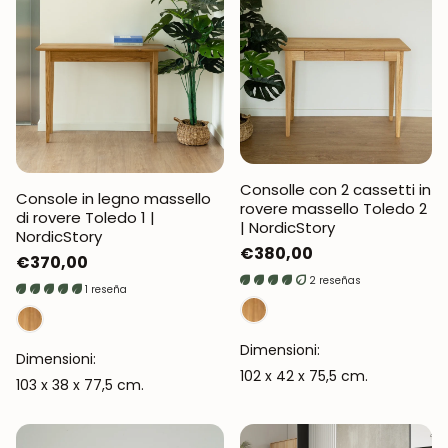
Consolle con 2 cassetti in
Console in legno massello
rovere massello Toledo 2
di rovere Toledo 1 |
| NordicStory
NordicStory
Prezzo
€380,00
Prezzo
€370,00
normale
2 reseñas
normale
1 reseña
Dimensioni:
Dimensioni:
102 x 42 x 75,5 cm.
103 x 38 x 77,5 cm.