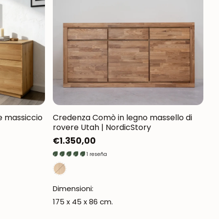
e massiccio
Credenza Comò in legno massello di
rovere Utah | NordicStory
Prezzo
€1.350,00
normale
1 reseña
Dimensioni:
175 x 45 x 86 cm.