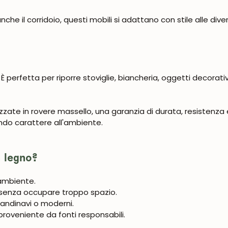
anche il corridoio, questi mobili si adattano con stile alle d
Iscrivermi
È perfetta per riporre stoviglie, biancheria, oggetti decorati
zzate in rovere massello, una garanzia di durata, resistenza
ndo carattere all'ambiente.
n legno?
 ambiente.
i senza occupare troppo spazio.
scandinavi o moderni.
proveniente da fonti responsabili.