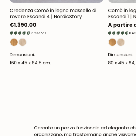
Credenza Comò in legno massello di
Comò in leg
rovere Escandi 4 | NordicStory
Escandi 1 | 
Prezzo
€1.390,00
Prezzo
A partire 
normale
normale
2 reseñas
8 r
Dimensioni:
Dimensioni:
160 x 45 x 84,5 cm.
80 x 45 x 84
Cercate un pezzo funzionale ed elegante che 
organizzano, ma trasformano anche visivam