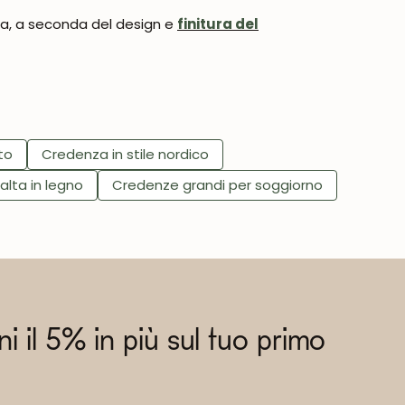
sta, a seconda del design e
finitura del
to
Credenza in stile nordico
lta in legno
Credenze grandi per soggiorno
eni il 5% in più sul tuo primo