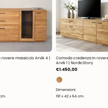
Oxford NordicStory
Mauritz NordicStory
Milan NordicStory
Moritz NordicStory
Regal NordicStory
Runa NordicStory
 rovere massiccio Arvik 4 |
Comoda credenza in rover
y
Arvik 1 | NordicStory
Mozaik LoftStory
Prezzo
€1.450,00
normale
Montenegro LoftStory
Dimensioni:
 cm.
191 x 42 x 64 cm.