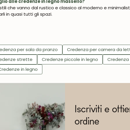
glio alle credenze in legno massello?
stili che vanno dal rustico e classico al moderno e minimali
li in quasi tutti gli spazi.
edenza per sala da pranzo
Credenza per camera da let
edenze strette
Credenze piccole in legno
Credenza a
Credenze in legno
Iscriviti e otti
ordine