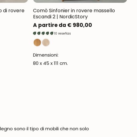
 di rovere
Comò Sinfonier in rovere massello
Escandi 2 | NordicStory
Prezzo
A partire da € 980,00
normale
10 reseñas
Dimensioni:
80 x 45 x 111 cm.
gno sono il tipo di mobili che non solo