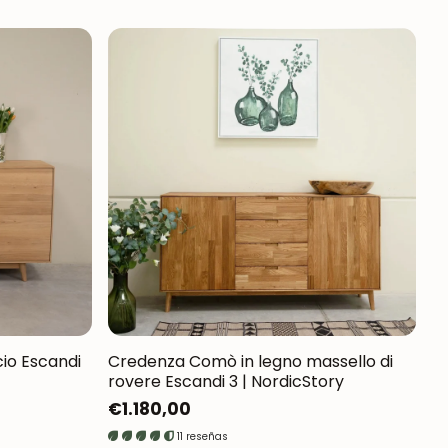
io Escandi
Credenza Comò in legno massello di
rovere Escandi 3 | NordicStory
Prezzo
€1.180,00
normale
11 reseñas