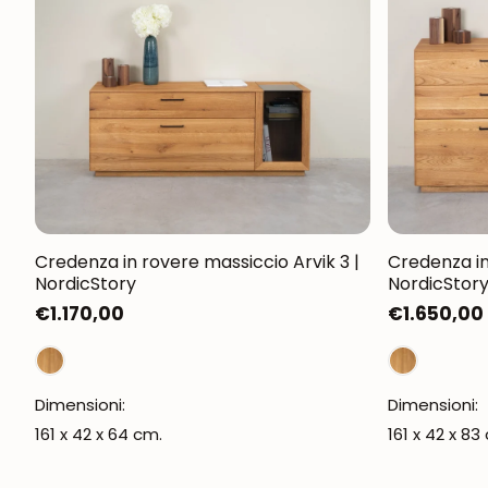
Credenza in rovere massiccio Arvik 3 |
Credenza in
NordicStory
NordicStor
Prezzo
€1.170,00
Prezzo
€1.650,00
normale
normale
Dimensioni:
Dimensioni:
161 x 42 x 64 cm.
161 x 42 x 83