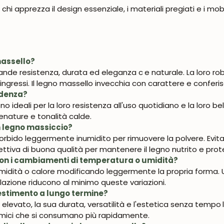
chi apprezza il design essenziale, i materiali pregiati e i mo
massello?
ande resistenza, durata ed eleganza c
e naturale. La loro ro
ingressi. Il legno massello invecchia con carattere e conferis
redenza?
 sono ideali per la loro resistenza all'uso quotidiano e la loro 
venature e tonalità calde.
n legno massiccio?
orbido leggermente inumidito per rimuovere la polvere. Evitar
ttiva di buona qualità per mantenere il legno nutrito e prot
 con i cambiamenti di temperatura o umidità?
 umidità o calore modificando leggermente la propria forma.
zione riducono al minimo queste variazioni.
vestimento a lungo termine?
ù elevato, la sua durata, versatilità e l'estetica senza tempo
omici che si consumano più rapidamente.