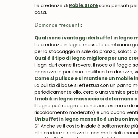
Le credenze di
Roble.Store
sono pensati per 
casa.
Domande frequenti:
Quali sono i vantaggi dei buffet in legno 
Le credenze in legno massello combinano gr
per lo stoccaggio in sale da pranzo, salotti o 
Qual è il tipo di legno migliore per una c
I legni duri come il rovere, il noce o il faggio
apprezzato per il suo equilibrio tra durezza, 
Come si pulisce e si mantiene un mobile i
La pulizia di base si effettua con un panno m
periodicamente olio, cera o una vernice prote
I mobili in legno massiccio si deformano
Il legno può reagire a condizioni estreme di
riscaldamento moderato) e una buona ventila
Un buffet in legno massello è un buon in
Sì. Anche se il costo iniziale è solitamente pi
alle credenze realizzate con materiali econ