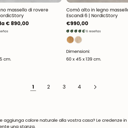
no massello di rovere
Comò alto in legno massello
NordicStory
Escandi 6 | NordicStory
da € 890,00
Prezzo
€990,00
normale
eseñas
6 reseñas
Dimensioni:
,5 cm.
60 x 45 x 139 cm.
1
2
3
4
UNISCITI ALLA NOSTRA COMMUNITY
Ottieni uno sconto del 5%.
aggiunga calore naturale alla vostra casa? Le credenze in le
Novità e vantaggi riservati agli iscritti.
ente una stanza.