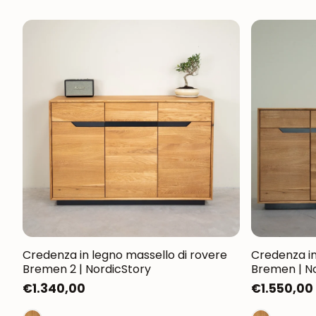
Credenza in legno massello di rovere
Credenza in
Bremen 2 | NordicStory
Bremen | N
Prezzo
€1.340,00
Prezzo
€1.550,00
normale
normale