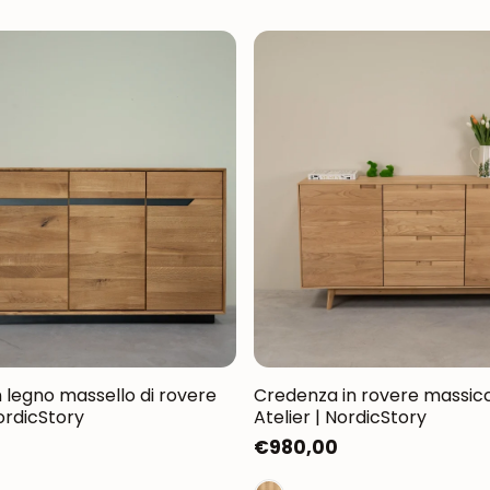
 legno massello di rovere
Credenza in rovere massicc
ordicStory
Atelier | NordicStory
Prezzo
€980,00
normale