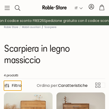
Conto
Car
IT
Ricerca
 il codice sconto FREE26
Spedizione gratuita con il codice scont
Roble Store
/
Mobili ausiliari
/
Scarpiere
Scarpiera in legno
massiccio
è
Credenze
Consol
4 prodotti
Filtro
Ordina per:
Caratteristiche
Armadietti
Comodin
Appendiabiti
Mobili ausil