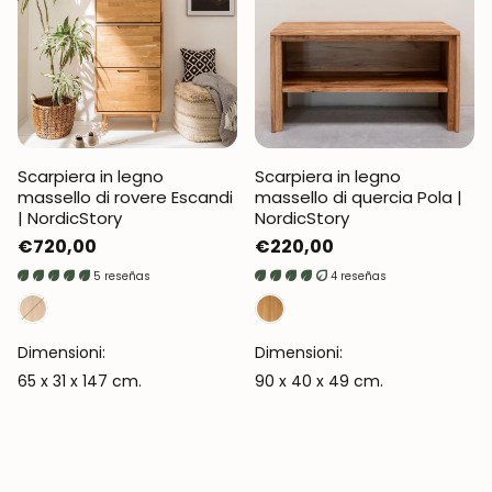
Scarpiera in legno
Scarpiera in legno
massello di rovere Escandi
massello di quercia Pola |
| NordicStory
NordicStory
Prezzo
€720,00
Prezzo
€220,00
normale
normale
5 reseñas
4 reseñas
Dimensioni:
Dimensioni:
65 x 31 x 147 cm.
90 x 40 x 49 cm.