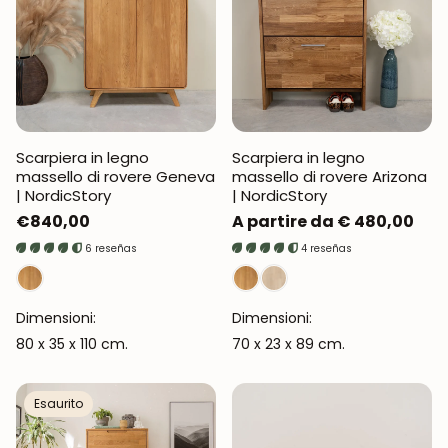
Scarpiera in legno
Scarpiera in legno
massello di rovere Geneva
massello di rovere Arizona
| NordicStory
| NordicStory
Prezzo
€840,00
Prezzo
A partire da € 480,00
normale
normale
6 reseñas
4 reseñas
Dimensioni:
Dimensioni:
80 x 35 x 110 cm.
70 x 23 x 89 cm.
Esaurito