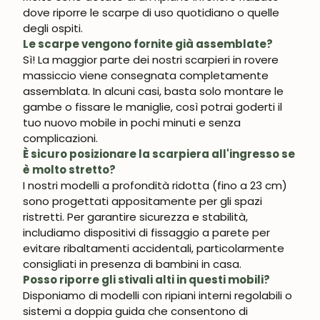
UNISCITI ALLA NOSTRA
dove riporre le scarpe di uso quotidiano o quelle
COMMUNITY
degli ospiti.
Le scarpe vengono fornite già assemblate?
Ottieni uno sconto del 5%.
Sì! La maggior parte dei nostri scarpieri in rovere
Novità e vantaggi riservati agli iscritti.
massiccio viene consegnata completamente
assemblata. In alcuni casi, basta solo montare le
gambe o fissare le maniglie, così potrai goderti il
tuo nuovo mobile in pochi minuti e senza
complicazioni.
Iscrivermi
È sicuro posizionare la scarpiera all'ingresso se
è molto stretto?
I nostri modelli a profondità ridotta (fino a 23 cm)
sono progettati appositamente per gli spazi
ristretti. Per garantire sicurezza e stabilità,
includiamo dispositivi di fissaggio a parete per
evitare ribaltamenti accidentali, particolarmente
consigliati in presenza di bambini in casa.
Posso riporre gli stivali alti in questi mobili?
Disponiamo di modelli con ripiani interni regolabili o
sistemi a doppia guida che consentono di