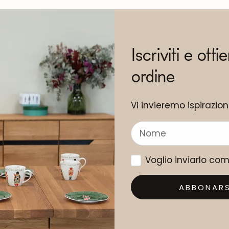
Iscriviti e otti
ordine
Vi invieremo ispirazio
Voglio inviarlo co
ABBONARS