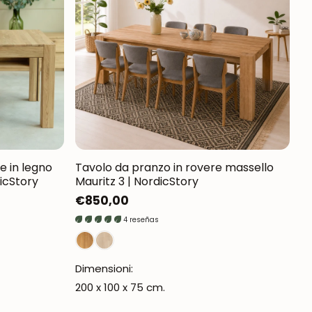
e in legno
Tavolo da pranzo in rovere massello
dicStory
Mauritz 3 | NordicStory
Prezzo
€850,00
normale
4 reseñas
Dimensioni:
200 x 100 x 75 cm.