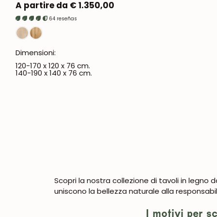
Prezzo
A partire da € 1.350,00
normale
64 reseñas
Dimensioni:
120-170 x 120 x 76 cm.
140-190 x 140 x 76 cm.
Scopri la nostra collezione di tavoli in legno d
uniscono la bellezza naturale alla responsabi
I motivi per s