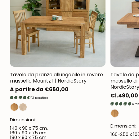
Tavolo da pranzo allungabile in rovere
Tavolo da p
massello Mauritz 1 | NordicStory
massello di
NordicStor
Prezzo
A partire da €650,00
Prezzo
€1.490,00
normale
13 reseñas
normale
4 re
Dimensioni:
Dimensioni:
140 x 90 x 75 cm.
160 x 90 x 75 cm.
160-250 x 10
180 x 90 x 75 cm.