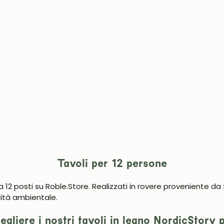
UNISCITI ALLA NOSTRA COMMUNITY
Ottieni uno sconto del 5%.
Tavoli per 12 persone
Novità e vantaggi riservati agli iscritti.
a 12 posti su Roble.Store. Realizzati in rovere proveniente da fo
lità ambientale.
cegliere i nostri tavoli in legno NordicStory 