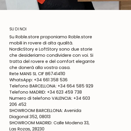
SU DI NOI
Su Roble.store proponiamo Roble.store
mobili in rovere di alta qualità.
NordicStory e LoftStory sono due storie
che desideriamo condividere con voi. Si
tratta del rovere e del comfort elegante
che donerà alla vostra casa.
Rete MANS SL CIF B67414110
WhatsApp: +34 661 358 536
Telefono BARCELLONA: +34 664 585 929
Telefono MADRID: +34 623 459 738
Numero di telefono VALENCIA: +34 603
206 452
SHOWROOM BARCELLONA: Avenida
Diagonal 352, 08013
SHOWROOM MADRID: Calle Modena 33,
Las Rozas, 28230