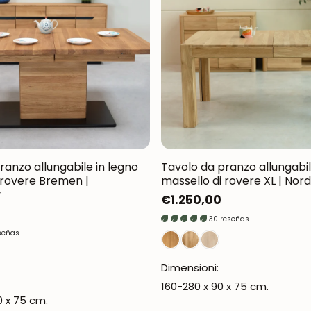
Oxford NordicStory
Mauritz NordicStory
Milan NordicStory
Moritz NordicStory
Regal NordicStory
Runa NordicStory
ranzo allungabile in legno
Tavolo da pranzo allungabil
 rovere Bremen |
massello di rovere XL | Nor
Mozaik LoftStory
y
Prezzo
€1.250,00
normale
Montenegro LoftStory
30 reseñas
señas
Dimensioni:
160-280 x 90 x 75 cm.
0 x 75 cm.