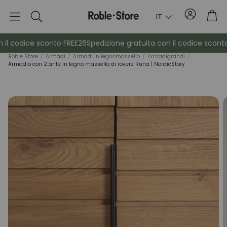
Conto
Car
IT
Ricerca
il codice sconto FREE26
Spedizione gratuita con il codice sconto 
Roble Store
/
Armadi
/
Armadi in legno
massello
/
Armadi
grandi
/
Armadio con 2 ante in legno massello di rovere Runa | NordicStory
è
Credenze
Consol
Armadietti
Comodin
Appendiabiti
Mobili ausil