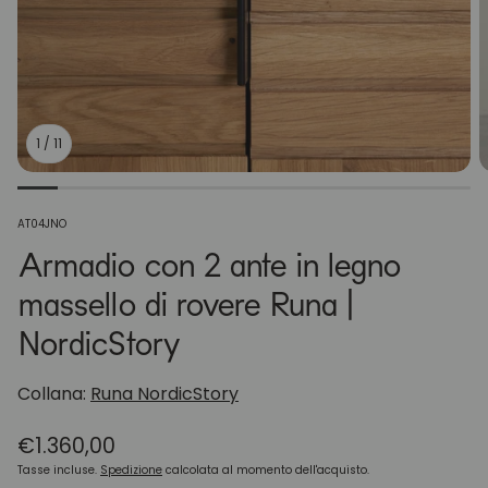
1
/
11
SKU:
AT04JNO
Armadio con 2 ante in legno
massello di rovere Runa |
NordicStory
Collana:
Runa NordicStory
Prezzo
€1.360,00
normale
Tasse incluse.
Spedizione
calcolata al momento dell'acquisto.