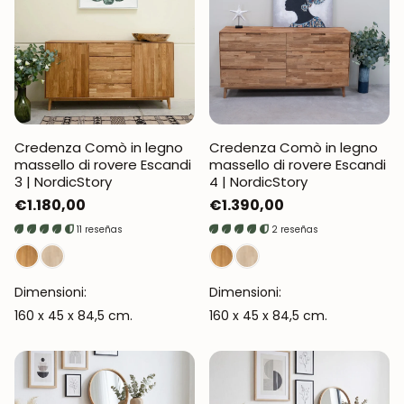
Credenza Comò in legno
Credenza Comò in legno
massello di rovere Escandi
massello di rovere Escandi
3 | NordicStory
4 | NordicStory
Prezzo
€1.180,00
Prezzo
€1.390,00
normale
normale
11 reseñas
2 reseñas
Dimensioni:
Dimensioni:
160 x 45 x 84,5 cm.
160 x 45 x 84,5 cm.