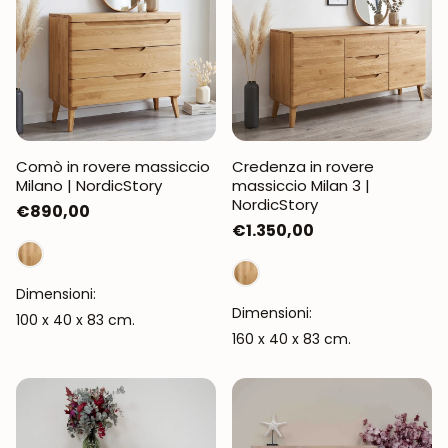
Comò in rovere massiccio
Credenza in rovere
Milano | NordicStory
massiccio Milan 3 |
NordicStory
Prezzo
€890,00
Prezzo
€1.350,00
normale
normale
Dimensioni:
Dimensioni:
100 x 40 x 83 cm.
160 x 40 x 83 cm.