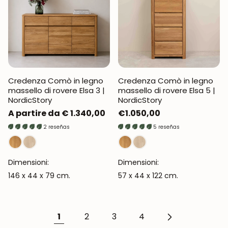
Credenza Comò in legno
Credenza Comò in legno
massello di rovere Elsa 3 |
massello di rovere Elsa 5 |
NordicStory
NordicStory
Prezzo
A partire da € 1.340,00
Prezzo
€1.050,00
normale
normale
2 reseñas
5 reseñas
Dimensioni:
Dimensioni:
146 x 44 x 79 cm.
57 x 44 x 122 cm.
1
2
3
4