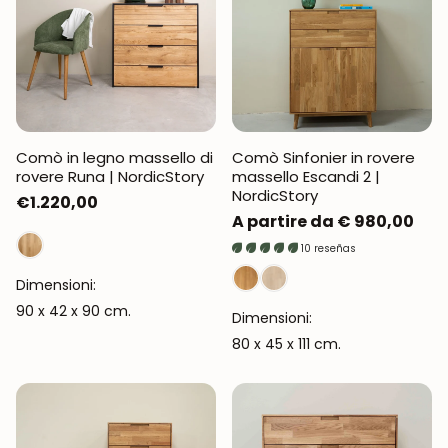
Comò in legno massello di
Comò Sinfonier in rovere
rovere Runa | NordicStory
massello Escandi 2 |
NordicStory
Prezzo
€1.220,00
Prezzo
A partire da € 980,00
normale
normale
10 reseñas
Dimensioni:
90 x 42 x 90 cm.
Dimensioni:
80 x 45 x 111 cm.