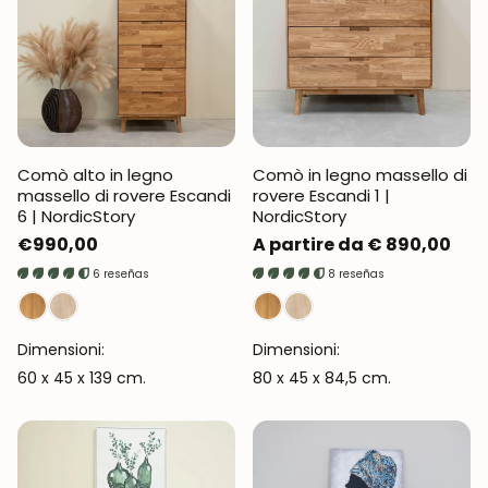
Comò alto in legno
Comò in legno massello di
massello di rovere Escandi
rovere Escandi 1 |
6 | NordicStory
NordicStory
Prezzo
€990,00
Prezzo
A partire da € 890,00
normale
normale
6 reseñas
8 reseñas
Dimensioni:
Dimensioni:
60 x 45 x 139 cm.
80 x 45 x 84,5 cm.