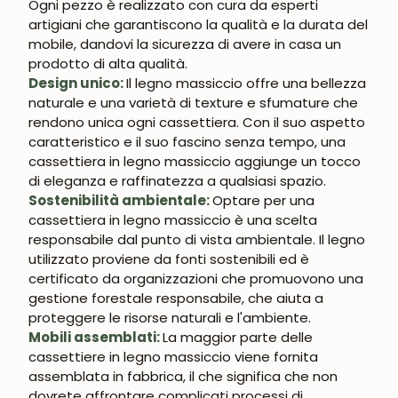
Ogni pezzo è realizzato con cura da esperti
artigiani che garantiscono la qualità e la durata del
UNISCITI ALLA NOSTRA
mobile, dandovi la sicurezza di avere in casa un
COMMUNITY
prodotto di alta qualità.
Design unico:
Il legno massiccio offre una bellezza
Ottieni uno sconto del 5%.
naturale e una varietà di texture e sfumature che
Novità e vantaggi riservati agli iscritti.
rendono unica ogni cassettiera. Con il suo aspetto
caratteristico e il suo fascino senza tempo, una
cassettiera in legno massiccio aggiunge un tocco
di eleganza e raffinatezza a qualsiasi spazio.
Sostenibilità ambientale:
Optare per una
Iscrivermi
cassettiera in legno massiccio è una scelta
responsabile dal punto di vista ambientale. Il legno
utilizzato proviene da fonti sostenibili ed è
certificato da organizzazioni che promuovono una
gestione forestale responsabile, che aiuta a
proteggere le risorse naturali e l'ambiente.
Mobili assemblati:
La maggior parte delle
cassettiere in legno massiccio viene fornita
assemblata in fabbrica, il che significa che non
dovrete affrontare complicati processi di