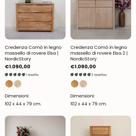
Credenza Comò in legno
Credenza Comò in legno
massello di rovere Elsa |
massello di rovere Elsa 2 |
NordicStory
NordicStory
Prezzo
€1.090,00
Prezzo
€1.090,00
normale
normale
1 reseña
3 reseñas
Dimensioni:
Dimensioni:
102 x 44 x 79 cm.
102 x 44 x 79 cm.