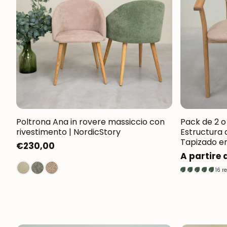
Poltrona Ana in rovere massiccio con
Pack de 2 o
rivestimento | NordicStory
Estructura 
Tapizado en
Prezzo
€230,00
Prezzo
A partire
normale
normale
16 r