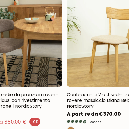
4 sedie da pranzo in rovere
Confezione di 2 o 4 sedie d
laus, con rivestimento
rovere massiccio Diana Beig
rrone | NordicStory
NordicStory
Prezzo
A partire da €370,00
normale
da 380,00 €
-9%
11 reseñas