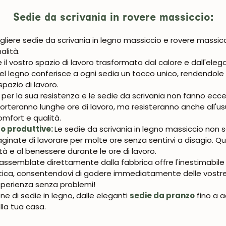
Sedie da scrivania in rovere massiccio:
gliere sedie da scrivania in legno massiccio e rovere massicc
alità.
l vostro spazio di lavoro trasformato dal calore e dall'elega
 del legno conferisce a ogni sedia un tocco unico, rendendol
pazio di lavoro.
o per la sua resistenza e le sedie da scrivania non fanno ecc
rteranno lunghe ore di lavoro, ma resisteranno anche all'usu
omfort e qualità.
o produttive:
Le sedie da scrivania in legno massiccio non
ate di lavorare per molte ore senza sentirvi a disagio. Que
tà e al benessere durante le ore di lavoro.
reassemblate direttamente dalla fabbrica offre l'inestimabi
ica, consentendovi di godere immediatamente delle vostre n
sperienza senza problemi!
ne di sedie in legno, dalle eleganti
sedie da pranzo
fino a 
lla tua casa.