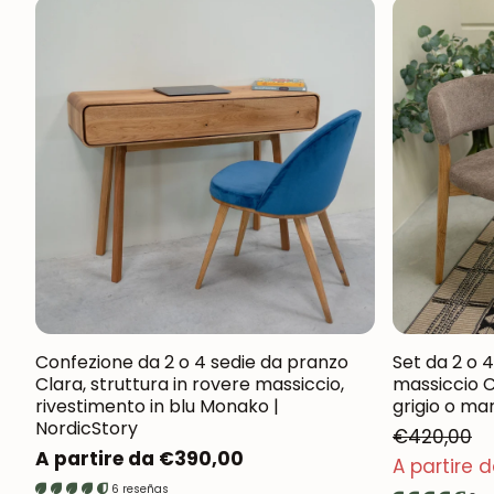
Confezione da 2 o 4 sedie da pranzo
Set da 2 o 
Clara, struttura in rovere massiccio,
massiccio C
rivestimento in blu Monako |
grigio o ma
NordicStory
€420,00
Prezzo
A partire da €390,00
Prezzo normale
A partire 
Prezzo di vendita
normale
6 reseñas