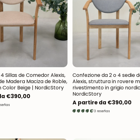
Oxford NordicStory
Mauritz NordicStory
Milan NordicStory
Moritz NordicStory
Regal NordicStory
Runa NordicStory
 4 Sillas de Comedor Alexis,
Confezione da 2 o 4 sedie 
de Madera Maciza de Roble,
Alexis, struttura in rovere m
Mozaik LoftStory
 Color Beige | NordicStory
rivestimento in grigio nordic
NordicStory
 da €390,00
Montenegro LoftStory
Prezzo
A partire da €390,00
eseñas
normale
3 reseñas