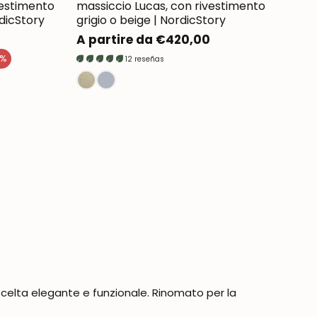
vestimento
massiccio Lucas, con rivestimento
rdicStory
grigio o beige | NordicStory
Prezzo
A partire da €420,00
normale
9%
12 reseñas
celta elegante e funzionale. Rinomato per la