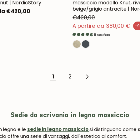
nut | NordicStory
massiccio modello Knut, ri
beige/grigio antracite | No
 da €420,00
€420,00
Prezzo normale
A partire da 380,00 €
-
Prezzo di vendita
UNISCITI ALLA NOSTRA COMMUNITY
11 reseñas
Ottieni uno sconto del 5%.
Novità e vantaggi riservati agli iscritti.
1
2
Iscrivermi
Sedie da scrivania in legno massiccio
in legno e le
sedie in legno massiccio
si distinguono come s
io offre una serie di vantaggi, dall'estetica al comfort.