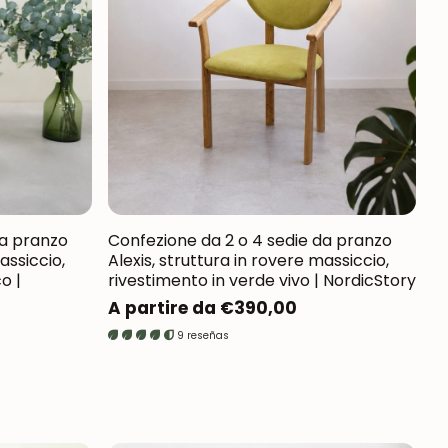
da pranzo
Confezione da 2 o 4 sedie da pranzo
assiccio,
Alexis, struttura in rovere massiccio,
o |
rivestimento in verde vivo | NordicStory
Prezzo
A partire da €390,00
normale
9 reseñas