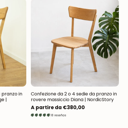
a pranzo in
Confezione da 2 o 4 sedie da pranzo in
e |
rovere massiccio Diana | NordicStory
Prezzo
A partire da €380,00
normale
18 reseñas