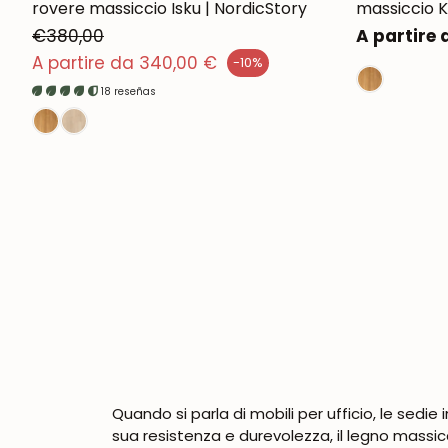
rovere massiccio Isku | NordicStory
massiccio K
€380,00
Prezzo
A partire
zzo normale
normale
A partire da 340,00 €
-10%
zo di vendita
18 reseñas
Quando si parla di mobili per ufficio, le sedie 
sua resistenza e durevolezza, il legno massicc