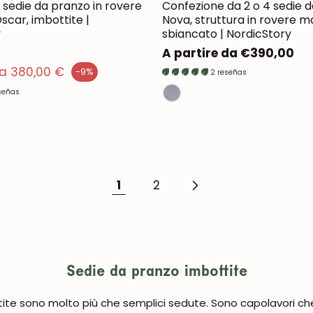
4 sedie da pranzo in rovere
Confezione da 2 o 4 sedie 
scar, imbottite |
Nova, struttura in rovere m
y
sbiancato | NordicStory
UNISCITI ALLA NOSTRA COMMUNITY
Prezzo
A partire da €390,00
normale
da 380,00 €
-9%
2 reseñas
Ottieni uno sconto del 5%.
Novità e vantaggi riservati agli iscritti.
señas
Iscrivermi
1
2
Sedie da pranzo imbottite
te sono molto più che semplici sedute. Sono capolavori che 