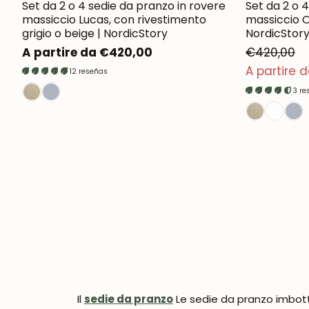
Set da 2 o 4 sedie da pranzo in rovere
Set da 2 o 
massiccio Lucas, con rivestimento
massiccio O
grigio o beige | NordicStory
NordicStor
Prezzo
A partire da €420,00
€420,00
Prezzo normale
normale
A partire 
12 reseñas
Prezzo di vendita
3 re
Il
sedie da pranzo
Le sedie da pranzo imbotti