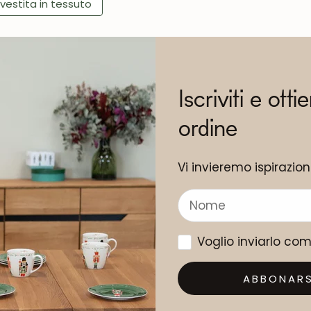
vestita in tessuto
Iscriviti e otti
ordine
Vi invieremo ispirazio
Voglio inviarlo co
ABBONARS