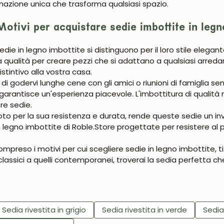
nazione unica che trasforma qualsiasi spazio.
Motivi per acquistare sedie imbottite in legn
edie in legno imbottite si distinguono per il loro stile elegan
ta qualità per creare pezzi che si adattano a qualsiasi arre
stintivo alla vostra casa.
 godervi lunghe cene con gli amici o riunioni di famiglia sen
arantisce un'esperienza piacevole. L'imbottitura di qualità 
re sedie.
 noto per la sua resistenza e durata, rende queste sedie un i
n legno imbottite di Roble.Store progettate per resistere al
ompreso i motivi per cui scegliere sedie in legno imbottite, 
 classici a quelli contemporanei, troverai la sedia perfetta che
Sedia rivestita in grigio
Sedia rivestita in verde
Sedia