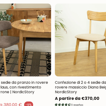
4 sedie da pranzo in rovere
Confezione di 2 o 4 sedie d
laus, con rivestimento
rovere massiccio Diana Beig
rrone | NordicStory
NordicStory
Prezzo
A partire da €370,00
normale
da 380,00 €
-9%
11 reseñas