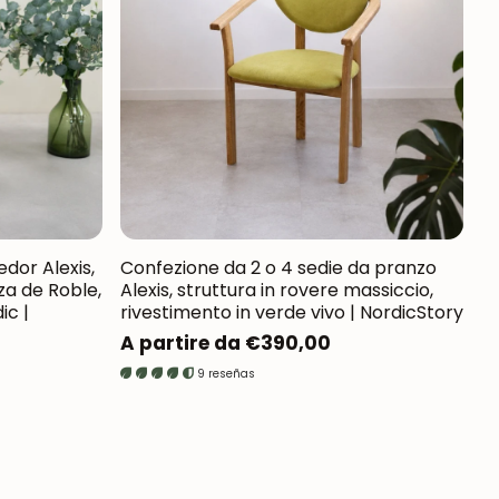
edor Alexis,
Confezione da 2 o 4 sedie da pranzo
a de Roble,
Alexis, struttura in rovere massiccio,
ic |
rivestimento in verde vivo | NordicStory
Prezzo
A partire da €390,00
normale
9 reseñas