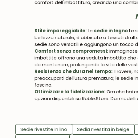
comfort dell'imbottitura, creando una combi
Stile impareggiabile:
Le
sedie in legno
Le s
bellezza naturale, è abbinato a tessuti di al
sedie sono versatili e aggiungono un tocco di
Comfort senza compromessi:
Immaginate di
imbottite offrono una seduta imbottita che g
da mantenere, prolungando la vita delle vost
Resistenza che dura nel tempo:
Il rovere,
preoccuparti dell'usura prematura; le sedie i
fascino.
Ottimizzare la fidelizzazione:
Ora che hai c
opzioni disponibili su Roble.Store. Dai modelli
Sedie rivestite in lino
Sedia rivestita in beige