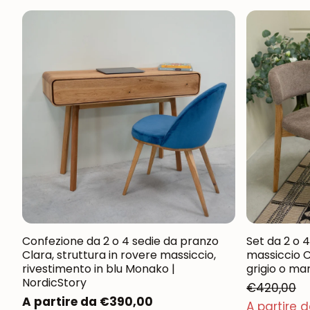
Confezione da 2 o 4 sedie da pranzo
Set da 2 o 
Clara, struttura in rovere massiccio,
massiccio C
rivestimento in blu Monako |
grigio o ma
NordicStory
€420,00
Prezzo
A partire da €390,00
Prezzo normale
A partire 