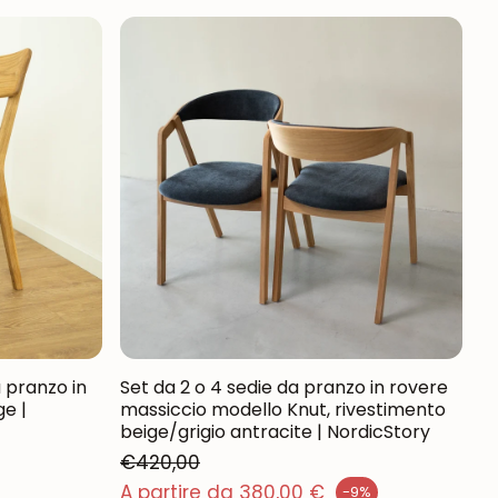
a pranzo in
Set da 2 o 4 sedie da pranzo in rovere
e |
massiccio modello Knut, rivestimento
beige/grigio antracite | NordicStory
€420,00
Prezzo normale
A partire da 380,00 €
-9%