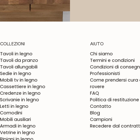
COLLEZIONI
AIUTO
Tavoli in legno
Chi siamo
Tavoli da pranzo
Termini e condizioni
Tavoli allungabili
Condizioni di conseg
Sedie in legno
Professionisti
Mobili tv in legno
Come prendersi cura d
Cassettiere in legno
rovere
Credenze in legno
FAQ
Scrivanie in legno
Politica di restituzione
Letti in legno
Contatto
Comodini
Blog
Mobili ausiliari
Campioni
Armadi in legno
Recedere dal contrat
Vetrine in legno
Ripiani in legno