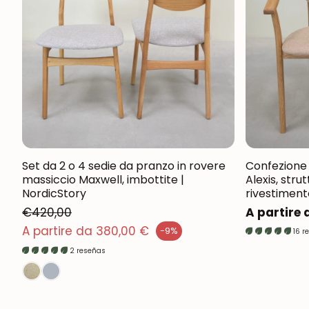
Set da 2 o 4 sedie da pranzo in rovere
Confezione 
massiccio Maxwell, imbottite |
Alexis, stru
NordicStory
rivestiment
€420,00
Prezzo
A partire
zzo normale
normale
A partire da 380,00 €
-9%
16 r
zo di vendita
2 reseñas