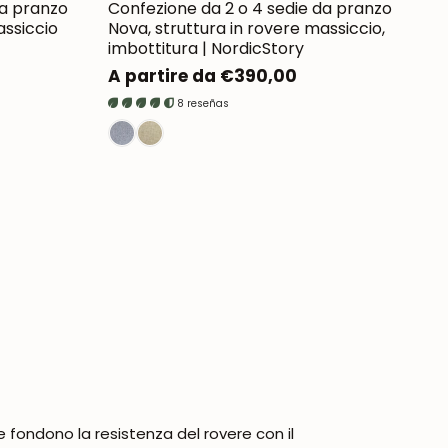
da pranzo
Confezione da 2 o 4 sedie da pranzo
assiccio
Nova, struttura in rovere massiccio,
imbottitura | NordicStory
Prezzo
A partire da €390,00
normale
8 reseñas
fondono la resistenza del rovere con il