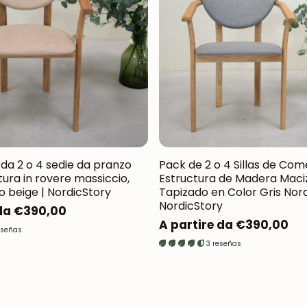
Oxford NordicStory
Mauritz NordicStory
Milan NordicStory
Moritz NordicStory
Regal NordicStory
Runa NordicStory
da 2 o 4 sedie da pranzo
Pack de 2 o 4 Sillas de Com
ttura in rovere massiccio,
Estructura de Madera Maciz
Mozaik LoftStory
o beige | NordicStory
Tapizado en Color Gris Nord
NordicStory
 da €390,00
Montenegro LoftStory
Prezzo
A partire da €390,00
eseñas
normale
3 reseñas