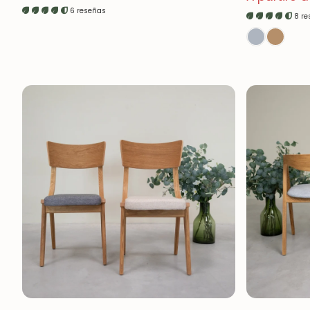
Prezzo di vendita
normale
6 reseñas
8 r