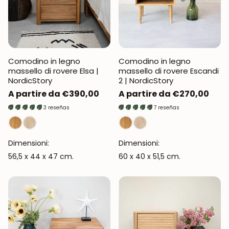
Comodino in legno
Comodino in legno
massello di rovere Elsa |
massello di rovere Escandi
NordicStory
2 | NordicStory
Prezzo
A partire da €390,00
Prezzo
A partire da €270,00
normale
normale
3 reseñas
7 reseñas
Dimensioni:
Dimensioni:
56,5 x 44 x 47 cm.
60 x 40 x 51,5 cm.