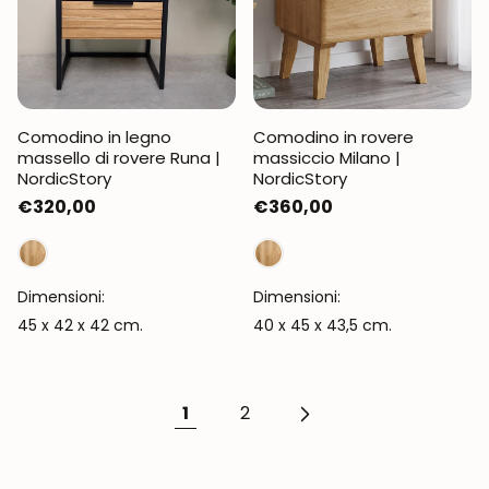
Comodino in legno
Comodino in rovere
massello di rovere Runa |
massiccio Milano |
NordicStory
NordicStory
Prezzo
€320,00
Prezzo
€360,00
normale
normale
Dimensioni:
Dimensioni:
45 x 42 x 42 cm.
40 x 45 x 43,5 cm.
1
2