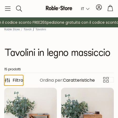
Conto
Car
IT
Ricerca
l codice sconto FREE26
Spedizione gratuita con il codice sconto F
Roble Store
/
Tavoli
/
Tavolini
Tavolini in legno massiccio
15 prodotti
è
Filtro
Credenze
Ordina per:
Caratteristiche
Consol
Armadietti
Comodin
Appendiabiti
Mobili ausil