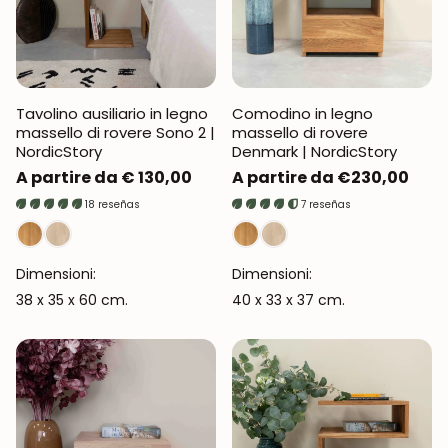
Tavolino ausiliario in legno
Comodino in legno
massello di rovere Sono 2 |
massello di rovere
NordicStory
Denmark | NordicStory
Prezzo
A partire da € 130,00
Prezzo
A partire da €230,00
normale
normale
18 reseñas
7 reseñas
Dimensioni:
Dimensioni:
38 x 35 x 60 cm.
40 x 33 x 37 cm.