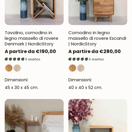
Tavolino, comodino in
Comodino in legno
legno massello di rovere
massello di rovere Escandi
Denmark | NordicStory
| NordicStory
Prezzo
A partire da €190,00
Prezzo
A partire da €280,00
normale
normale
8 reseñas
6 reseñas
Dimensioni:
Dimensioni:
45 x 30 x 45 cm.
40 x 40 x 52 cm.