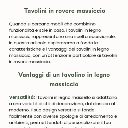
Tavolini in rovere massiccio
UNISCITI ALLA NOSTRA
Quando si cercano mobili che combinino
COMMUNITY
funzionalità e stile in casa, i tavolini in legno
massiccio rappresentano una scelta eccezionale.
Ottieni uno sconto del 5%.
In questo articolo esploreremo a fondo le
Novità e vantaggi riservati agli iscritti.
caratteristiche e i vantaggi dei tavolini in legno
massiccio, con un'attenzione particolare ai tavolini
in rovere massiccio.
Vantaggi di un tavolino in legno
Iscrivermi
massiccio
Versatilità:
I tavolini in legno massello si adattano
a una varietà di stili di decorazione, dal classico al
moderno. Il suo design versatile si fonde
facilmente con diverse tipologie di arredamento e
ambienti, permettendoti di personalizzare il tuo