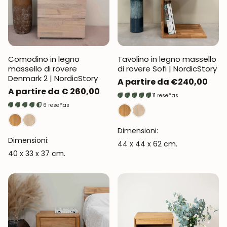
Comodino in legno
Tavolino in legno massello
massello di rovere
di rovere Sofi | NordicStory
Denmark 2 | NordicStory
Prezzo
A partire da €240,00
Prezzo
A partire da € 260,00
normale
11 reseñas
normale
6 reseñas
Dimensioni:
Dimensioni:
44 x 44 x 62 cm.
40 x 33 x 37 cm.