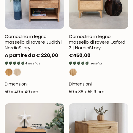
Comodino in legno
Comodino in legno
massello di rovere Judith |
massello di rovere Oxford
NordicStory
2 | NordicStory
Prezzo
A partire da € 220,00
Prezzo
€450,00
normale
normale
4 reseñas
1 reseña
Dimensioni:
Dimensioni:
50 x 40 x 40 cm.
50 x 38 x 55,9 cm.