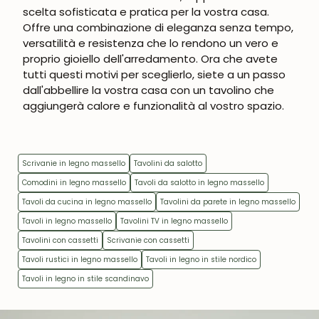
scelta sofisticata e pratica per la vostra casa.
Offre una combinazione di eleganza senza tempo,
versatilità e resistenza che lo rendono un vero e
proprio gioiello dell'arredamento. Ora che avete
tutti questi motivi per sceglierlo, siete a un passo
dall'abbellire la vostra casa con un tavolino che
aggiungerà calore e funzionalità al vostro spazio.
Scrivanie in legno massello
Tavolini da salotto
Comodini in legno massello
Tavoli da salotto in legno massello
Tavoli da cucina in legno massello
Tavolini da parete in legno massello
Tavoli in legno massello
Tavolini TV in legno massello
Tavolini con cassetti
Scrivanie con cassetti
Tavoli rustici in legno massello
Tavoli in legno in stile nordico
Tavoli in legno in stile scandinavo