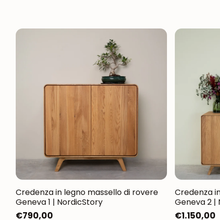
Credenza in legno massello di rovere
Credenza in
Geneva 1 | NordicStory
Geneva 2 | 
Prezzo
€790,00
Prezzo
€1.150,00