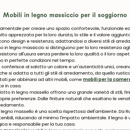
Mobili in legno massiccio per il soggiorno
mentale per creare uno spazio confortevole, funzionale ed
to apprezzata per la loro durata, lo stile e il valore aggiun
no design e resistenza, adattandosi a diversi stili di arre
o in legno massiccio si distinguono per la loro resistenza agli
sistono all'usura senza perdere la loro qualità o il loro aspet
o in perfette condizioni nel tempo.
o conferisce al salotto un calore e un'autenticità unici, crean
 si adatta a tutti gli stili di arredamento, da quello rusti
ti per abbinarsi ad altri mobili, come
mobili per la camer
e in casa.
otto in legno massello offrono una grande varietà di stili, fi
oprie preferenze. Dalle finiture naturali che esaltano le vena
arredamento.
n legno massello è una scelta rispettosa dell'ambiente. Da Ro
nibili, riducendo al minimo l'impatto ambientale. Il legno è u
ica e responsabile per la tua casa.