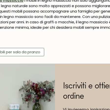
no massiccio
I mobili in legno massiccio non solo aggiungono
n legno naturale sono molto apprezzati e possono migliorare la
e questi mobili possano accompagnare una famiglia per gener
 in legno massiccio sono facili da mantenere. Con una pulizia 
oni per anni. In caso di graffi o macchie, il legno massiccio è
enzione minima, ideale per chi desidera mobili sempre imma
bili per sala da pranzo
Iscriviti e otti
ordine
Vi invieremo ispirazio