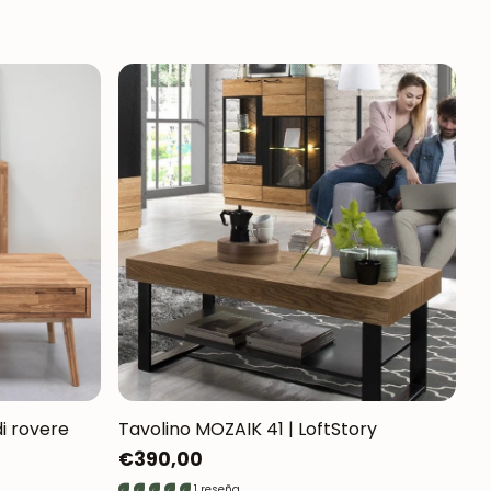
di rovere
Tavolino MOZAIK 41 | LoftStory
Prezzo
€390,00
normale
1 reseña