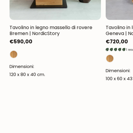
Tavolino in legno massello di rovere
Tavolino in
Bremen | NordicStory
Geneva | N
Prezzo
€590,00
Prezzo
€720,00
normale
normale
1 re
Dimensioni:
Dimensioni:
120 x 80 x 40 cm.
100 x 60 x 4