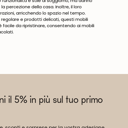
 funzionalità e stile al soggiorno, ma danno
 percezione della casa. Inoltre, il loro
azioni, arricchendo lo spazio nel tempo.
regolare e prodotti delicati, questi mobili
 facile da ripristinare, consentendo ai mobili
colati.
eni il 5% in più sul tuo primo
ne, sconti e sorprese per la vostra adesione.