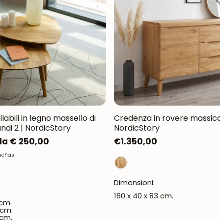
Oxford NordicStory
Mauritz NordicStory
Milan NordicStory
Moritz NordicStory
Regal NordicStory
Runa NordicStory
ilabili in legno massello di
Credenza in rovere massicci
ndi 2 | NordicStory
NordicStory
Mozaik LoftStory
da € 250,00
Prezzo
€1.350,00
normale
Montenegro LoftStory
eseñas
Dimensioni:
160 x 40 x 83 cm.
 cm.
 cm.
 cm.