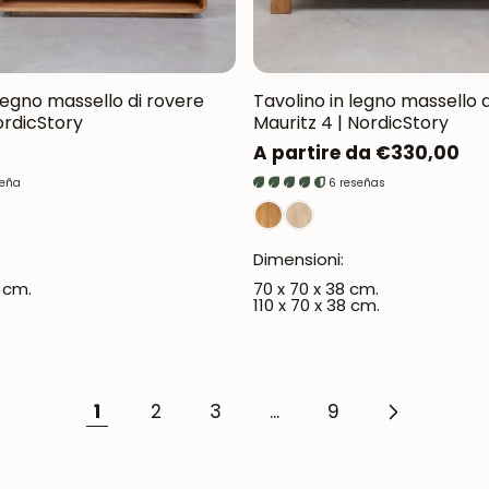
 legno massello di rovere
Tavolino in legno massello 
ordicStory
Mauritz 4 | NordicStory
Prezzo
A partire da €330,00
normale
seña
6 reseñas
UNISCITI ALLA NOSTRA COMMUNITY
Ottieni uno sconto del 5%.
Novità e vantaggi riservati agli iscritti.
Dimensioni:
3 cm.
70 x 70 x 38 cm.
110 x 70 x 38 cm.
Iscrivermi
1
2
3
...
9