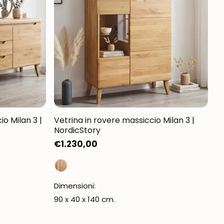
o Milan 3 |
Vetrina in rovere massiccio Milan 3 |
NordicStory
Prezzo
€1.230,00
normale
Dimensioni:
90 x 40 x 140 cm.