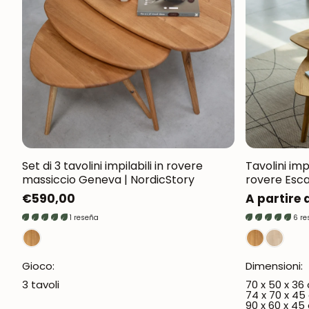
Set di 3 tavolini impilabili in rovere
Tavolini imp
massiccio Geneva | NordicStory
rovere Esca
Prezzo
€590,00
Prezzo
A partire 
normale
normale
1 reseña
6 r
Gioco:
Dimensioni:
3 tavoli
70 x 50 x 36
74 x 70 x 45
90 x 60 x 45