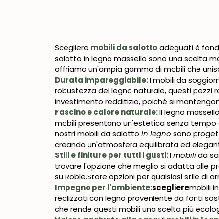
Scegliere
mobili da salotto
adeguati è fonda
salotto in legno massello sono una scelta mol
offriamo un'ampia gamma di mobili che unisco
Durata impareggiabile:
I mobili da soggiorn
robustezza del legno naturale, questi pezzi re
investimento redditizio, poiché si mantengon
Fascino e calore naturale:
Il legno massell
mobili presentano un'estetica senza tempo che
nostri
mobili da salotto
in legno
sono progetta
creando
un'atmosfera equilibrata ed elegant
Stili e finiture per tutti i gusti:
I
mobili
da sal
trovare l'opzione che meglio si adatta alle pr
su Roble.Store opzioni per qualsiasi stile di 
Impegno per l'ambiente:
scegliere
mobili i
realizzati con legno proveniente da fonti soste
che rende questi mobili una scelta più ecolog