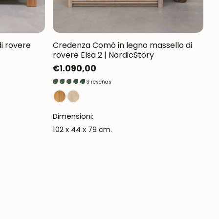
di rovere
Credenza Comò in legno massello di
rovere Elsa 2 | NordicStory
Prezzo
€1.090,00
normale
3 reseñas
Dimensioni:
102 x 44 x 79 cm.