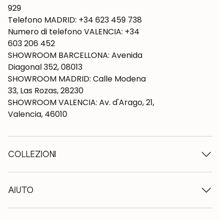
929
Telefono MADRID: +34 623 459 738
Numero di telefono VALENCIA: +34
603 206 452
SHOWROOM BARCELLONA: Avenida
Diagonal 352, 08013
SHOWROOM MADRID: Calle Modena
33, Las Rozas, 28230
SHOWROOM VALENCIA: Av. d'Arago, 21,
Valencia, 46010
COLLEZIONI
Tavoli in legno
Tavoli da pranzo
AIUTO
Tavoli allungabili
Sedie in legno
Chi siamo
Mobili tv in legno
Termini e condizioni