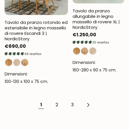
Tavolo da pranzo
allungabile in legno
massello di rovere XL |
Tavolo da pranzo rotondo ed
NordicStory
estensibile in legno massello
di rovere Escandi 3 |
Prezzo
€1.250,00
NordicStory
UNISCITI ALLA NOSTRA
normale
30 reseñas
COMMUNITY
Prezzo
€690,00
normale
68 reseñas
Ottieni uno sconto del 5%.
Dimensioni:
Novità e vantaggi riservati agli iscritti.
160-280 x 90 x 75 cm.
Dimensioni:
100-130 x 100 x 75 cm.
Iscrivermi
1
2
3