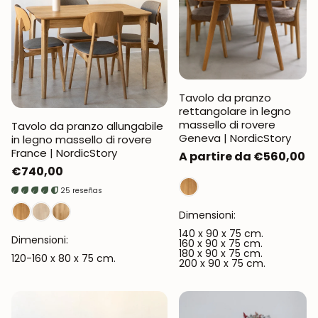
Tavolo da pranzo
rettangolare in legno
massello di rovere
Tavolo da pranzo allungabile
Geneva | NordicStory
in legno massello di rovere
France | NordicStory
Prezzo
A partire da €560,00
Prezzo
€740,00
normale
normale
25 reseñas
Dimensioni:
140 x 90 x 75 cm.
Dimensioni:
160 x 90 x 75 cm.
180 x 90 x 75 cm.
120-160 x 80 x 75 cm.
200 x 90 x 75 cm.