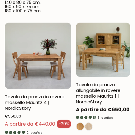
140 x 80 x 75 cm.
160 x 90 x 75 cm.
180 x 100 x 75 cm.
Tavolo da pranzo
allungabile in rovere
massello Mauritz 1 |
Tavolo da pranzo in rovere
NordicStory
massello Mauritz 4 |
NordicStory
Prezzo
A partire da €650,00
€550,00
normale
13 reseñas
Prezzo normale
A partire da €440,00
-20%
Prezzo di vendita
12 reseñas