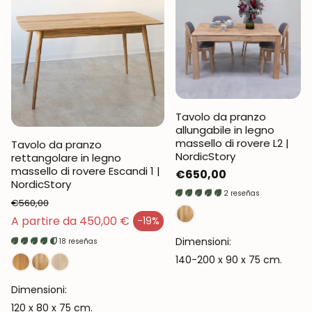
Tavolo da pranzo
allungabile in legno
massello di rovere L2 |
Tavolo da pranzo
NordicStory
rettangolare in legno
massello di rovere Escandi 1 |
Prezzo
€650,00
NordicStory
normale
2 reseñas
€560,00
Prezzo normale
A partire da 450,00 €
-19%
Prezzo di vendita
Dimensioni:
18 reseñas
140-200 x 90 x 75 cm.
Dimensioni:
120 x 80 x 75 cm.