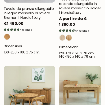
rotondo allungabile in
rovere massiccio Holger
Tavolo da pranzo allungabile
| NordicStory
in legno massello di rovere
Bremen | NordicStory
Prezzo
A partire da €
Prezzo
€1.490,00
normale
1.350,00
normale
4 reseñas
64 reseñas
Dimensioni:
Dimensioni:
160-250 x 100 x 75 cm.
120-170 x 120 x 76 cm.
140-190 x 140 x 76 cm.