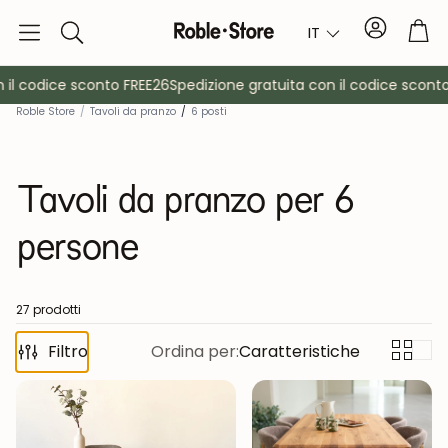
Conto
Car
IT
Ricerca
l codice sconto FREE26
Spedizione gratuita con il codice sconto F
Roble Store
/
Tavoli da pranzo
/
6 posti
Tavoli da pranzo per 6
persone
è
Credenze
Consol
27 prodotti
Filtro
Ordina per:
Caratteristiche
Armadietti
Comodin
Appendiabiti
Mobili ausil