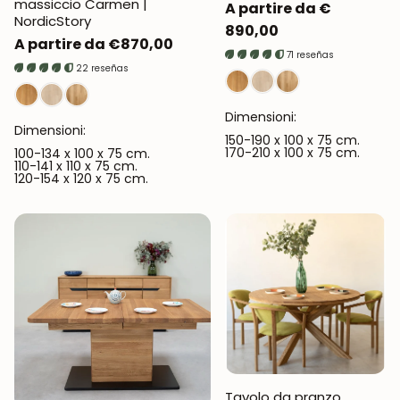
massiccio Carmen |
Prezzo
A partire da €
NordicStory
normale
890,00
Prezzo
A partire da €870,00
71 reseñas
normale
22 reseñas
Dimensioni:
Dimensioni:
150-190 x 100 x 75 cm.
170-210 x 100 x 75 cm.
100-134 x 100 x 75 cm.
110-141 x 110 x 75 cm.
120-154 x 120 x 75 cm.
Tavolo da pranzo