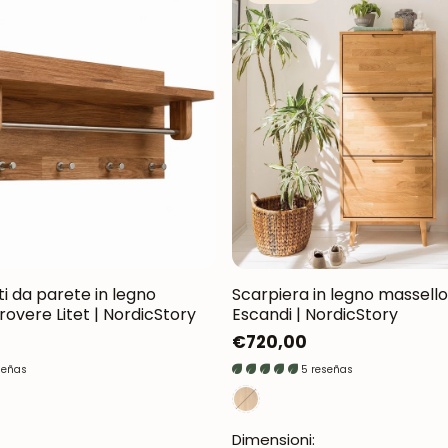
Oxford NordicStory
Mauritz NordicStory
Milan NordicStory
Moritz NordicStory
Regal NordicStory
Runa NordicStory
Mozaik LoftStory
i da parete in legno
Scarpiera in legno massello
rovere Litet | NordicStory
Escandi | NordicStory
Montenegro LoftStory
Prezzo
€720,00
normale
señas
5 reseñas
Dimensioni: