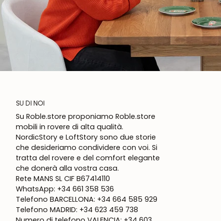
SU DI NOI
Su Roble.store proponiamo Roble.store
mobili in rovere di alta qualità.
NordicStory e LoftStory sono due storie
che desideriamo condividere con voi. Si
tratta del rovere e del comfort elegante
che donerà alla vostra casa.
Rete MANS SL CIF B67414110
WhatsApp: +34 661 358 536
Telefono BARCELLONA: +34 664 585 929
Telefono MADRID: +34 623 459 738
Numero di telefono VALENCIA: +34 603