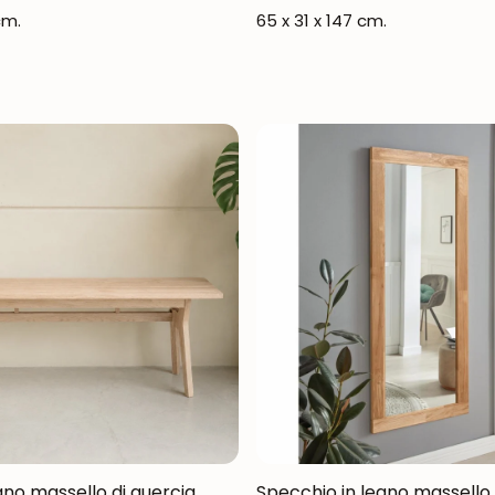
cm.
65 x 31 x 147 cm.
gno massello di quercia
Specchio in legno massello 