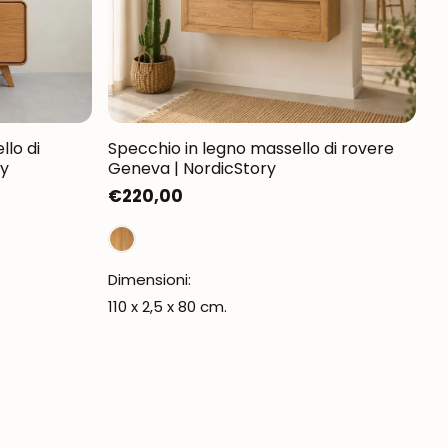
llo di
Specchio in legno massello di rovere
ry
Geneva | NordicStory
Prezzo
€220,00
normale
Dimensioni:
110 x 2,5 x 80 cm.