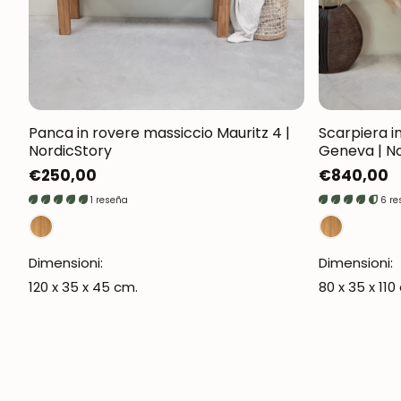
Panca in rovere massiccio Mauritz 4 |
Scarpiera i
NordicStory
Geneva | N
Prezzo
€250,00
Prezzo
€840,00
normale
normale
1 reseña
6 r
Dimensioni:
Dimensioni:
120 x 35 x 45 cm.
80 x 35 x 110