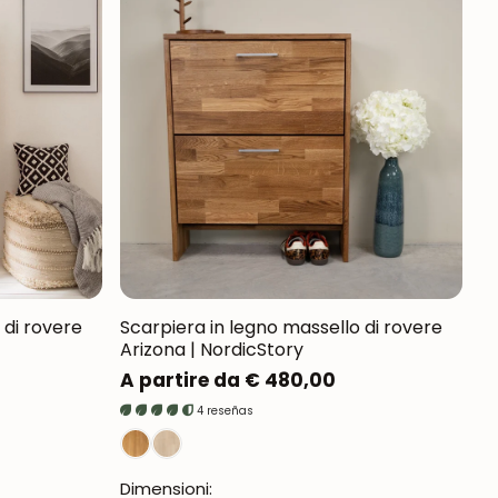
 di rovere
Scarpiera in legno massello di rovere
Arizona | NordicStory
Prezzo
A partire da € 480,00
normale
4 reseñas
Dimensioni: