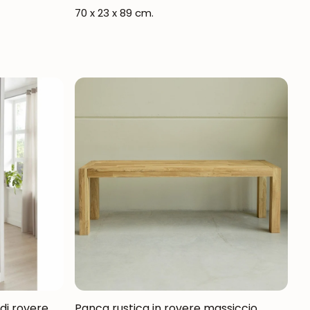
70 x 23 x 89 cm.
di rovere
Panca rustica in rovere massiccio