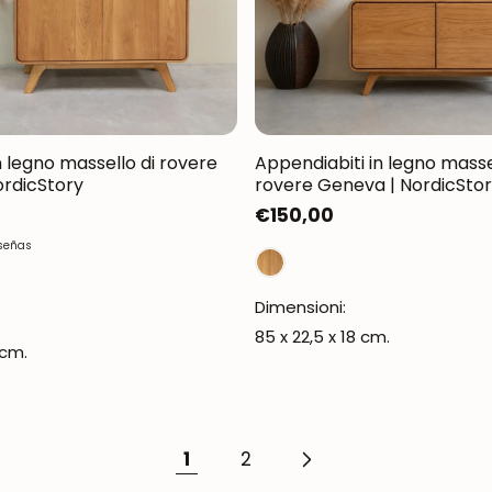
Iscrivermi
n legno massello di rovere
Appendiabiti in legno masse
ordicStory
rovere Geneva | NordicSto
Prezzo
€150,00
normale
eseñas
Dimensioni:
85 x 22,5 x 18 cm.
 cm.
1
2