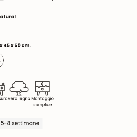
Natural
x 45 x 50 cm.
.
 cura
Vero legno
Montaggio
semplice
 5-8 settimane