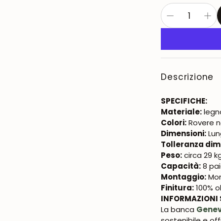
Descrizione
SPECIFICHE:
Materiale:
legn
Colori:
Rovere n
Dimensioni:
Lun
Tolleranza dim
Peso:
circa 29 k
Capacità:
8 pa
Montaggio:
Mon
Finitura:
100% ol
INFORMAZIONI 
La banca
Gene
sostenibile e of