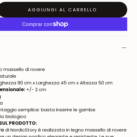
AGGIUNGI AL CARRELLO
o massello di rovere
aturale
ghezza 90 cm x Larghezza 45 cm x Altezza 50 cm
ensionale:
+/- 2 cm
g
ia
taggio semplice: basta inserire le gambe
io biologico
SUL PRODOTTO:
va
di NordicStory è realizzata in legno massello di rovere
fre un design nordico elegante e resistente. Le sue