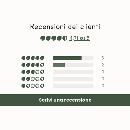
volte all'anno. 
evitate la vicina
prolungata al so
Video sulla man
Recensioni dei clienti
roble.store
4,71 su 5
Tappezzeria (sed
con prodotti spe
zona poco visibil
5
2
0
0
0
Scrivi una recensione
UNISCITI ALLA NOSTRA COMMUNITY
Ottieni uno sconto del 5%.
Novità e vantaggi riservati agli iscritti.