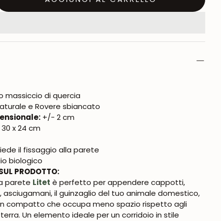
o massiccio di quercia
aturale e Rovere sbiancato
ensionale:
+/- 2 cm
x 30 x 24 cm
g
iede il fissaggio alla parete
io biologico
SUL PRODOTTO:
da parete
Litet
è perfetto per appendere cappotti,
, asciugamani, il guinzaglio del tuo animale domestico,
gn compatto che occupa meno spazio rispetto agli
terra. Un elemento ideale per un corridoio in stile