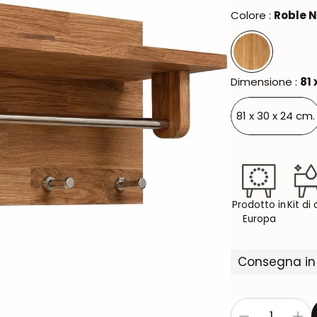
Oxford NordicStory
Colore :
Roble 
Mauritz NordicStory
Milan NordicStory
Dimensione :
81 
Moritz NordicStory
81 x 30 x 24 cm.
Regal NordicStory
Runa NordicStory
Mozaik LoftStory
Prodotto in
Kit di
Europa
Montenegro LoftStory
Consegna in