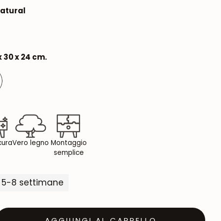
Natural
x 30 x 24 cm.
 cura
Vero legno
Montaggio
semplice
 5-8 settimane
AGGIUNGI AL CARRELLO