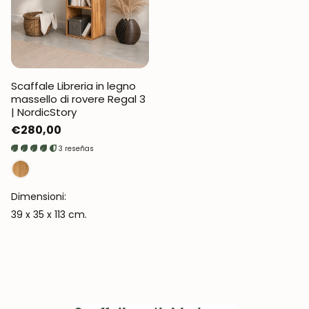
Scaffale Libreria in legno
massello di rovere Regal 3
| NordicStory
Prezzo
€280,00
normale
3 reseñas
Dimensioni:
39 x 35 x 113 cm.