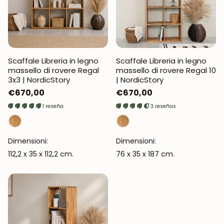
Scaffale Libreria in legno
Scaffale Libreria in legno
massello di rovere Regal
massello di rovere Regal 10
3x3 | NordicStory
| NordicStory
Prezzo
€670,00
Prezzo
€670,00
normale
normale
1 reseña
3 reseñas
Dimensioni:
Dimensioni:
112,2 x 35 x 112,2 cm.
76 x 35 x 187 cm.