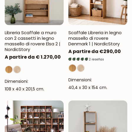
Libreria Scaffale a muro
Scaffale Libreria in legno
con 2 cassetti in legno
massello di rovere
massello di rovere Elsa 2 |
Denmark 1 | NordicStory
NordicStory
Prezzo
A partire da €290,00
Prezzo
A partire da € 1.270,00
normale
2 reseñas
normale
Dimensioni:
Dimensioni:
40,4 x 30 x 154 cm.
108 x 40 x 201,5 cm.