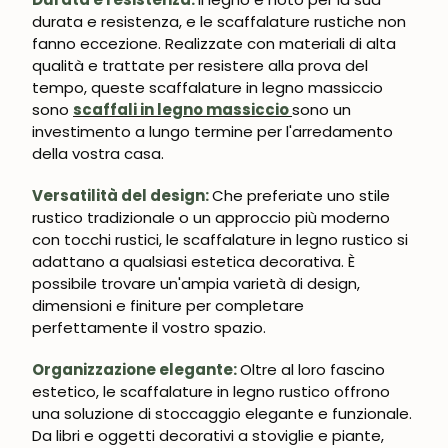
durata e resistenza, e le scaffalature rustiche non 
fanno eccezione. Realizzate con materiali di alta 
UNISCITI ALLA NOSTRA
COMMUNITY
qualità e trattate per resistere alla prova del 
tempo, queste scaffalature in legno massiccio 
sono 
scaffali in legno massiccio
sono un 
Ottieni uno sconto del 5%.
Novità e vantaggi riservati agli iscritti.
investimento a lungo termine per l'arredamento 
della vostra casa.
Versatilità del design: 
Che preferiate uno stile 
rustico tradizionale o un approccio più moderno 
con tocchi rustici, le scaffalature in legno rustico si 
Iscrivermi
adattano a qualsiasi estetica decorativa. È 
possibile trovare un'ampia varietà di design, 
dimensioni e finiture per completare 
perfettamente il vostro spazio.
Organizzazione elegante: 
Oltre al loro fascino 
estetico, le scaffalature in legno rustico offrono 
una soluzione di stoccaggio elegante e funzionale. 
Da libri e oggetti decorativi a stoviglie e piante, 