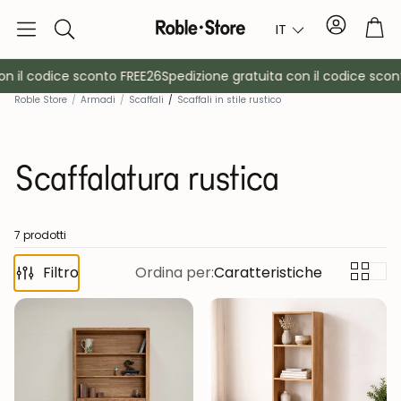
Conto
Car
IT
Ricerca
 il codice sconto FREE26
Spedizione gratuita con il codice sconto
Roble Store
/
Armadi
/
Scaffali
/
Scaffali in stile rustico
Scaffalatura rustica
7 prodotti
è
Filtro
Credenze
Ordina per:
Caratteristiche
Consol
Armadietti
Comodin
Appendiabiti
Mobili ausil