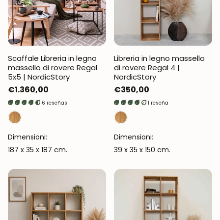
Scaffale Libreria in legno
Libreria in legno massello
massello di rovere Regal
di rovere Regal 4 |
5x5 | NordicStory
NordicStory
Prezzo
€1.360,00
Prezzo
€350,00
normale
normale
6 reseñas
1 reseña
Dimensioni:
Dimensioni:
187 x 35 x 187 cm.
39 x 35 x 150 cm.