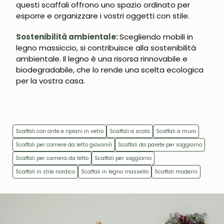
questi scaffali offrono uno spazio ordinato per 
esporre e organizzare i vostri oggetti con stile.
Sostenibilità ambientale: 
Scegliendo mobili in 
legno massiccio, si contribuisce alla sostenibilità 
ambientale. Il legno è una risorsa rinnovabile e 
biodegradabile, che lo rende una scelta ecologica 
per la vostra casa.
Scaffali con ante e ripiani in vetro
Scaffali a scala
Scaffali a muro
Scaffali per camere da letto giovanili
Scaffali da parete per soggiorno
Scaffali per camera da letto
Scaffali per soggiorno
Scaffali in stile nordico
Scaffali in legno massello
Scaffali moderni