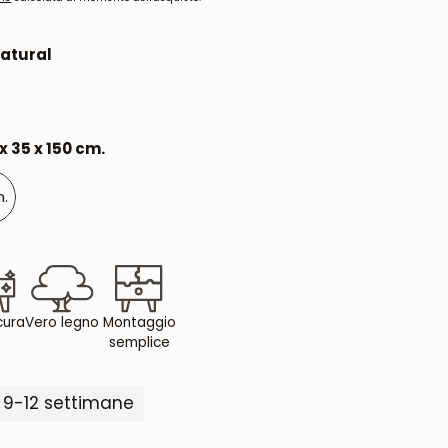
Natural
x 35 x 150 cm.
m.
 cura
Vero legno
Montaggio
semplice
 9-12 settimane