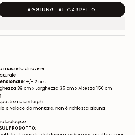
AGGIUNGI AL CARRELLO
o massello di rovere
aturale
ensionale:
+/- 2 cm
ghezza 39 cm x Larghezza 35 cm x Altezza 150 cm
g
uattro ripiani larghi
ile e veloce da montare, non è richiesta alcuna
io biologico
SUL PRODOTTO:
caffale da parete dal design nordico con quattro ampi