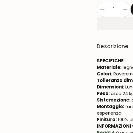
Descrizione
SPECIFICHE:
Materiale:
legn
Colori:
Rovere n
Tolleranza dim
Dimensioni:
Lun
Peso:
circa 24 k
Sistemazione:
q
Montaggio:
fac
esperienza
Finitura:
100% ol
INFORMAZIONI 
Regal 4
è uno s