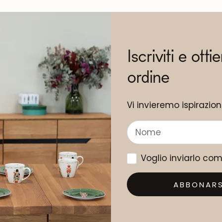
Iscriviti e otti
ordine
Vi invieremo ispirazio
Voglio inviarlo co
ABBONARS