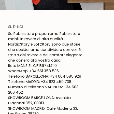
SU DI NOI
Su Roble.store proponiamo Roble.store
mobili in rovere di alta qualità.
NordicStory e LoftStory sono due storie
che desideriamo condividere con voi. Si
tratta del rovere e del comfort elegante
che donerà alla vostra casa.
Rete MANS SL CIF B67414110
WhatsApp: +34 661 358 536
Telefono BARCELLONA: +34 664 585 929
Telefono MADRID: +34 623 459 738
Numero di telefono VALENCIA: +34 603
206 452
SHOWROOM BARCELLONA: Avenida
Diagonal 352, 08013
SHOWROOM MADRID: Calle Modena 33,
Las Rozas, 28230