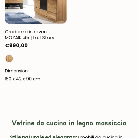
Credenza in rovere
MOZAIK 45 | LoftStory
Prezzo
€990,00
normale
Dimensioni:
150 x 42 x 90 cm.
Vetrine da cucina in legno massiccio
Stile naturale ed eleganza:
I mobili da cucina in