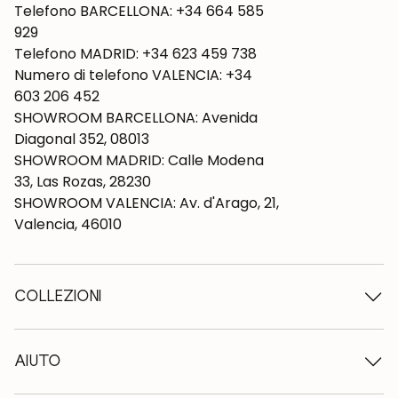
Telefono BARCELLONA: +34 664 585
929
Telefono MADRID: +34 623 459 738
Numero di telefono VALENCIA: +34
603 206 452
SHOWROOM BARCELLONA: Avenida
Diagonal 352, 08013
SHOWROOM MADRID: Calle Modena
33, Las Rozas, 28230
SHOWROOM VALENCIA: Av. d'Arago, 21,
Valencia, 46010
COLLEZIONI
Tavoli in legno
Tavoli da pranzo
AIUTO
Tavoli allungabili
Sedie in legno
Chi siamo