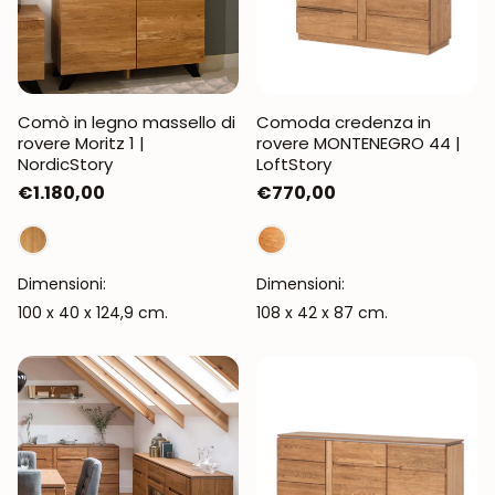
Comò in legno massello di
Comoda credenza in
rovere Moritz 1 |
rovere MONTENEGRO 44 |
NordicStory
LoftStory
Prezzo
€1.180,00
Prezzo
€770,00
normale
normale
Dimensioni:
Dimensioni:
100 x 40 x 124,9 cm.
108 x 42 x 87 cm.