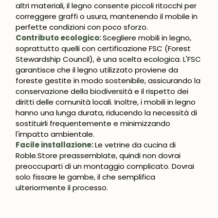
altri materiali, il legno consente piccoli ritocchi per
correggere graffi o usura, mantenendo il mobile in
perfette condizioni con poco sforzo.
Contributo ecologico:
Scegliere mobili in legno,
soprattutto quelli con certificazione FSC (Forest
Stewardship Council), è una scelta ecologica. L'FSC
garantisce che il legno utilizzato proviene da
UNISCITI ALLA NOSTRA
foreste gestite in modo sostenibile, assicurando la
COMMUNITY
conservazione della biodiversità e il rispetto dei
diritti delle comunità locali. Inoltre, i mobili in legno
Ottieni uno sconto del 5%.
Novità e vantaggi riservati agli iscritti.
hanno una lunga durata, riducendo la necessità di
sostituirli frequentemente e minimizzando
l'impatto ambientale.
Facile installazione:
Le vetrine da cucina di
Roble.Store preassemblate, quindi non dovrai
preoccuparti di un montaggio complicato. Dovrai
Iscrivermi
solo fissare le gambe, il che semplifica
ulteriormente il processo.