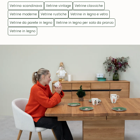
Vetrina scandinava
Vetrine vintage
Vetrine classiche
Vetrine moderne
Vetrine rustiche
Vetrine in legno e vetro
Vetrine da parete in legno
Vetrine in legno per sala da pranzo
Vetrine in legno