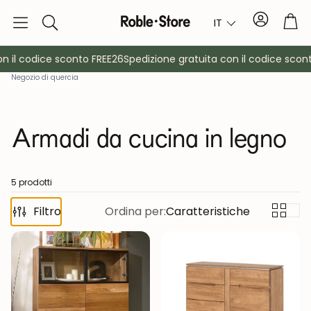
Conto
Car
IT
Ricerca
 il codice sconto FREE26
Spedizione gratuita con il codice sconto
Negozio di quercia
Armadi da cucina in legno
5 prodotti
è
Filtro
Credenze
Ordina per:
Caratteristiche
Consol
Armadietti
Comodin
Appendiabiti
Mobili ausil