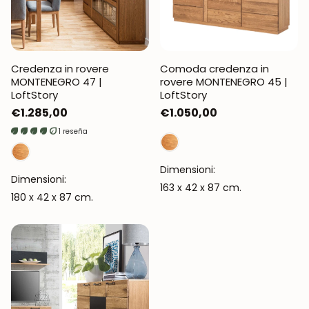
Credenza in rovere
Comoda credenza in
MONTENEGRO 47 |
rovere MONTENEGRO 45 |
LoftStory
LoftStory
Prezzo
€1.285,00
Prezzo
€1.050,00
normale
normale
1 reseña
Dimensioni:
Dimensioni:
163 x 42 x 87 cm.
180 x 42 x 87 cm.