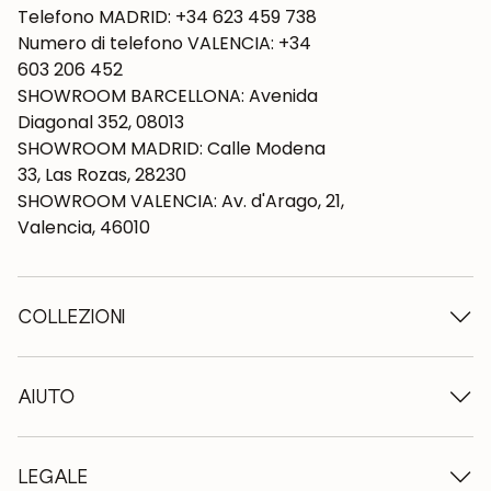
Telefono MADRID: +34 623 459 738
Numero di telefono VALENCIA: +34
603 206 452
SHOWROOM BARCELLONA: Avenida
Diagonal 352, 08013
SHOWROOM MADRID: Calle Modena
33, Las Rozas, 28230
SHOWROOM VALENCIA: Av. d'Arago, 21,
Valencia, 46010
COLLEZIONI
Tavoli in legno
Tavoli da pranzo
AIUTO
Tavoli allungabili
Sedie in legno
Chi siamo
Mobili tv in legno
Termini e condizioni
LEGALE
Cassettiere in legno
Condizioni di consegna