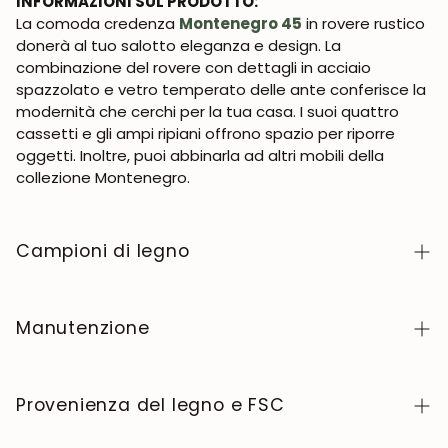
INFORMAZIONI SUL PRODOTTO:
La comoda credenza
Montenegro 45
in rovere rustico
donerà al tuo salotto eleganza e design. La
combinazione del rovere con dettagli in acciaio
spazzolato e vetro temperato delle ante conferisce la
modernità che cerchi per la tua casa. I suoi quattro
cassetti e gli ampi ripiani offrono spazio per riporre
oggetti. Inoltre, puoi abbinarla ad altri mobili della
collezione Montenegro.
Campioni di legno
Per richiedere campioni di legno della collezione
NordicStory, clicca
qui
.
Manutenzione
Il legno massello è un materiale naturale e vivo,
apprezzato per il suo carattere autentico e la sua
Provenienza del legno e FSC
bellezza che evolve nel tempo. Per mantenerlo in
perfette condizioni, pulite la superficie con un panno