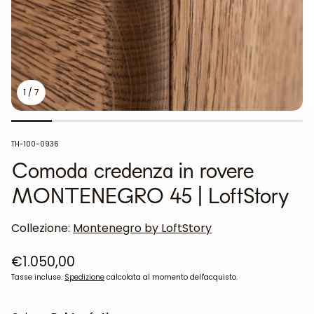
1
/
7
SKU:
TH-100-0936
Comoda credenza in rovere
MONTENEGRO 45 | LoftStory
Collezione:
Montenegro by LoftStory
Prezzo
€1.050,00
normale
Tasse incluse.
Spedizione
calcolata al momento dell'acquisto.