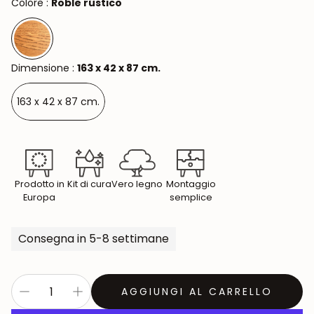
Colore :
Roble rústico
Dimensione :
163 x 42 x 87 cm.
163 x 42 x 87 cm.
Prodotto in
Kit di cura
Vero legno
Montaggio
Europa
semplice
Consegna in 5-8 settimane
AGGIUNGI AL CARRELLO