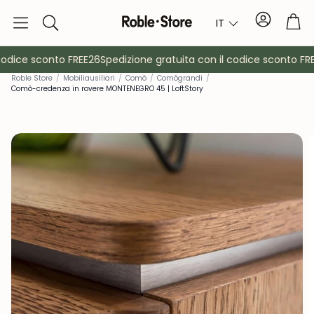
Conto
Car
IT
Ricerca
odice sconto FREE26
Spedizione gratuita con il codice sconto FRE
Rob
le Store
/
Mobili
ausiliari
/
Comò
/
Comò
grandi
/
Comò-credenza in rovere MONTENEGRO 45 | LoftStory
è
Credenze
Consol
Armadietti
Comodin
Appendiabiti
Mobili ausil