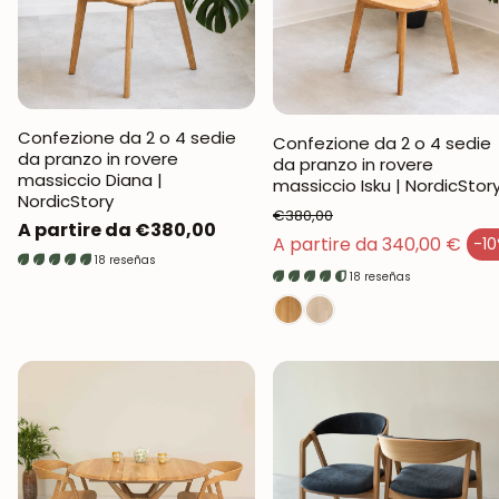
Confezione da 2 o 4 sedie
Confezione da 2 o 4 sedie
da pranzo in rovere
da pranzo in rovere
massiccio Diana |
massiccio Isku | NordicStor
NordicStory
€380,00
Prezzo
A partire da €380,00
Prezzo normale
A partire da 340,00 €
-1
Prezzo di vendita
normale
18 reseñas
18 reseñas