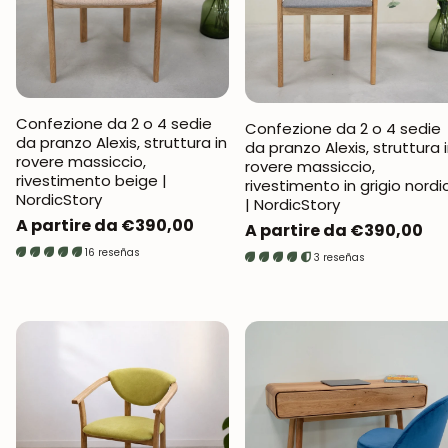
Confezione da 2 o 4 sedie
Confezione da 2 o 4 sedie
da pranzo Alexis, struttura in
da pranzo Alexis, struttura 
rovere massiccio,
rovere massiccio,
rivestimento beige |
rivestimento in grigio nordi
NordicStory
| NordicStory
Prezzo
A partire da €390,00
Prezzo
A partire da €390,00
normale
normale
16 reseñas
3 reseñas