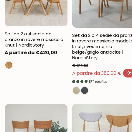
Set da 2 o 4 sedie da
Set da 2 o 4 sedie da pran
pranzo in rovere massiccio
in rovere massiccio modell
Knut | NordicStory
Knut, rivestimento
beige/grigio antracite |
Prezzo
A partire da €420,00
NordicStory
normale
€420,00
Prezzo normale
A partire da 380,00 €
-9
Prezzo di vendita
11 reseñas