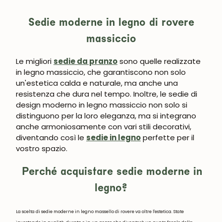
Sedie moderne in legno di rovere
massiccio
Le migliori
sedie da pranzo
sono quelle realizzate
in legno massiccio, che garantiscono non solo
un'estetica calda e naturale, ma anche una
UNISCITI ALLA NOSTRA
resistenza che dura nel tempo. Inoltre, le sedie di
COMMUNITY
design moderno in legno massiccio non solo si
distinguono per la loro eleganza, ma si integrano
Ottieni uno sconto del 5%.
anche armoniosamente con vari stili decorativi,
Novità e vantaggi riservati agli iscritti.
diventando così le
sedie in legno
perfette per il
vostro spazio.
Perché acquistare sedie moderne in
legno?
Iscrivermi
La scelta di sedie moderne in legno massello di rovere va oltre l'estetica. State