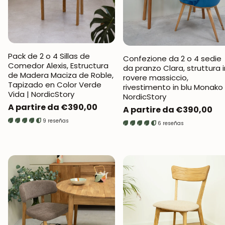
Pack de 2 o 4 Sillas de
Confezione da 2 o 4 sedie
Comedor Alexis, Estructura
da pranzo Clara, struttura i
de Madera Maciza de Roble,
rovere massiccio,
Tapizado en Color Verde
rivestimento in blu Monako 
Vida | NordicStory
NordicStory
Prezzo
A partire da €390,00
Prezzo
A partire da €390,00
normale
normale
9 reseñas
6 reseñas