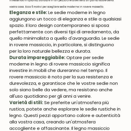
investendo in qualità, durata e in un pezzo che diventerà un punto focale della
vostra casa. Ecco 5 motivi per scegliere sedie moderne in rovere massello.
Eleganza e stile:
Le sedie moderne in legno
aggiungono un tocco di eleganza e stile a qualsiasi
spazio. Il loro design contemporaneo si sposa
perfettamente con diversi tipi di arredamento, da
quello minimalista a quello d'avanguardia. Le sedie
in rovere massiccio, in particolare, si distinguono
per la loro naturale bellezza e durata.
Durata impareggiabile:
Optare per sedie
moderne in legno di rovere massiccio significa
investire in mobili che dureranno nel tempo. Il
rovere massiccio è noto per la sua resistenza e
durevolezza, e garantisce che le vostre sedie non
solo siano belle da vedere, ma resistano anche
all'uso quotidiano per gli anni a venire.
Varietà di stili:
Se preferite un'atmosfera più
rustica, potete anche esplorare le sedie rustiche in
legno. Questi pezzi apportano calore e autenticità
alla vostra casa, creando un'atmosfera
accogliente e affascinante. Il legno massiccio