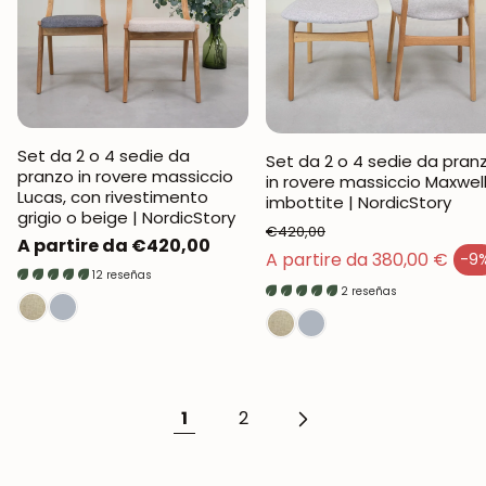
Set da 2 o 4 sedie da
Set da 2 o 4 sedie da pran
pranzo in rovere massiccio
in rovere massiccio Maxwell
Lucas, con rivestimento
imbottite | NordicStory
grigio o beige | NordicStory
€420,00
Prezzo
A partire da €420,00
Prezzo normale
A partire da 380,00 €
-9
Prezzo di vendita
normale
12 reseñas
2 reseñas
1
2