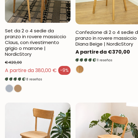
Set da 2 o 4 sedie da
Confezione di 2 o 4 sedie 
pranzo in rovere massiccio
pranzo in rovere massiccio
Claus, con rivestimento
Diana Beige | NordicStory
grigio o marrone |
Prezzo
A partire da €370,00
NordicStory
normale
11 reseñas
€420,00
Prezzo normale
A partire da 380,00 €
-9%
Prezzo di vendita
8 reseñas