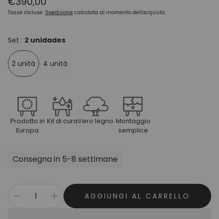
Prezzo
€390,00
normale
Tasse incluse.
Spedizione
calcolata al momento dell'acquisto.
Set :
2 unidades
2 unità
4 unità
Prodotto in
Kit di cura
Vero legno
Montaggio
Europa
semplice
Consegna in 5-8 settimane
AGGIUNGI AL CARRELLO