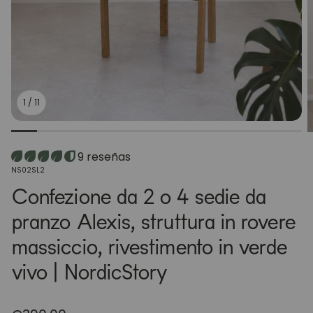
1
/
11
9 reseñas
SKU:
NS02SL2
Confezione da 2 o 4 sedie da
pranzo Alexis, struttura in rovere
massiccio, rivestimento in verde
vivo | NordicStory