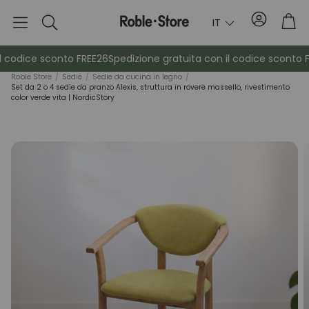
Conto
Car
IT
Ricerca
 codice sconto FREE26
Spedizione gratuita con il codice sconto FR
Roble Store
/
Sedie
/
Sedie da cucina in legno
/
Set da 2 o 4 sedie da pranzo Alexis, struttura in rovere massello, rivestimento
color verde vita | NordicStory
è
Credenze
Consol
Armadietti
Comodin
Appendiabiti
Mobili ausil