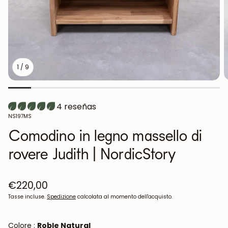
1
/
9
4 reseñas
SKU:
NS197MS
Comodino in legno massello di
rovere Judith | NordicStory
Prezzo
€220,00
normale
Tasse incluse.
Spedizione
calcolata al momento dell'acquisto.
Colore :
Roble Natural