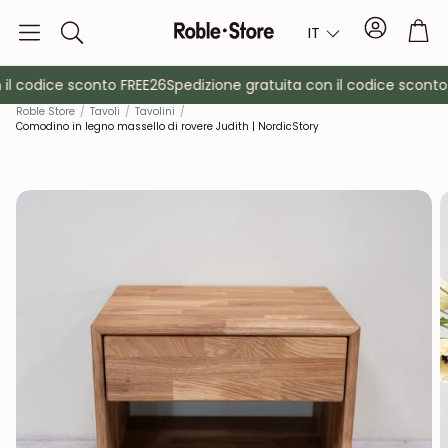
Conto
Car
IT
Ricerca
l codice sconto FREE26
Spedizione gratuita con il codice sconto 
Rob
le Store
/
Tavoli
/
Tavolini
/
Comodino in legno massello di rovere Judith | NordicStory
è
Credenze
Consol
Armadietti
Comodin
Appendiabiti
Mobili ausil