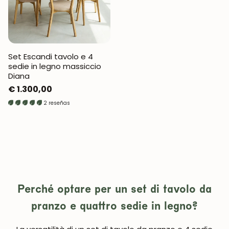
Set Escandi tavolo e 4
sedie in legno massiccio
Diana
Prezzo
€ 1.300,00
normale
2 reseñas
Perché optare per un set di tavolo da
pranzo e quattro sedie in legno?