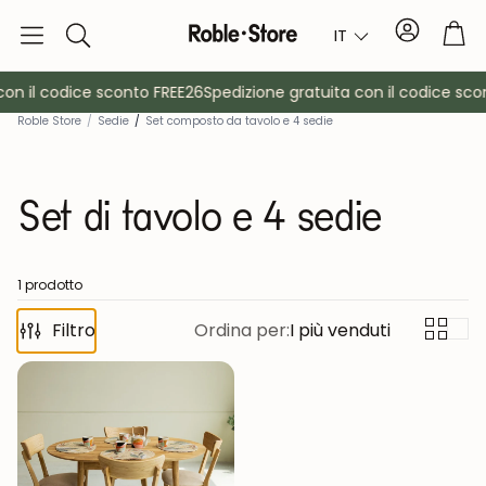
Conto
Car
IT
Ricerca
on il codice sconto FREE26
Spedizione gratuita con il codice scon
Roble Store
/
Sedie
/
Set composto da tavolo e 4 sedie
Set di tavolo e 4 sedie
1 prodotto
è
Filtro
Credenze
Ordina per:
I più venduti
Consol
Armadietti
Comodin
Appendiabiti
Mobili ausil