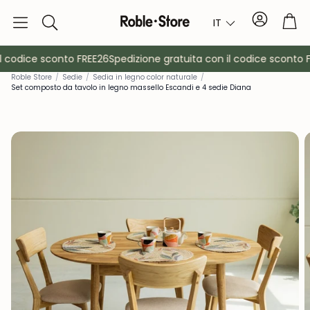
Conto
Car
IT
Ricerca
 codice sconto FREE26
Spedizione gratuita con il codice sconto F
Roble Store
/
Sedie
/
Sedia in legno color naturale
/
Set composto da tavolo in legno massello Escandi e 4 sedie Diana
è
Credenze
Consol
Armadietti
Comodin
Appendiabiti
Mobili ausil