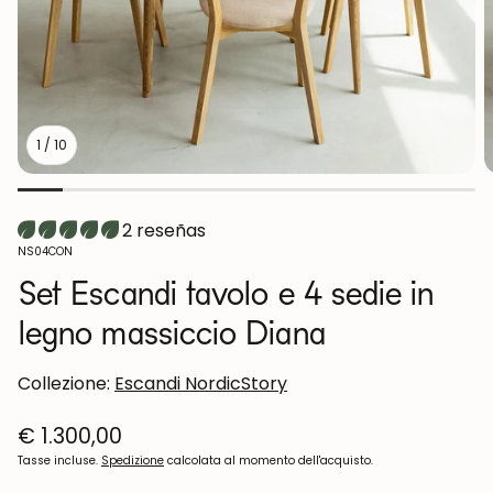
1
/
10
2 reseñas
SKU:
NS04CON
Set Escandi tavolo e 4 sedie in
legno massiccio Diana
Collezione:
Escandi NordicStory
Prezzo
€ 1.300,00
normale
Tasse incluse.
Spedizione
calcolata al momento dell'acquisto.