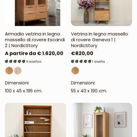
Armadio vetrina in legno
Vetrina in legno massello
massello di rovere Escandi
di rovere Geneva 1 |
2 | NordicStory
NordicStory
Prezzo
A partire da € 1.620,00
Prezzo
€820,00
normale
normale
4 reseñas
1 reseña
Dimensioni:
Dimensioni:
100 x 45 x 195 cm.
55 x 40 x 190 cm.