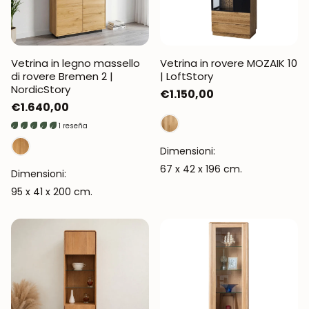
Vetrina in legno massello
Vetrina in rovere MOZAIK 10
di rovere Bremen 2 |
| LoftStory
NordicStory
Prezzo
€1.150,00
Prezzo
€1.640,00
normale
normale
1 reseña
Dimensioni:
67 x 42 x 196 cm.
Dimensioni:
95 x 41 x 200 cm.