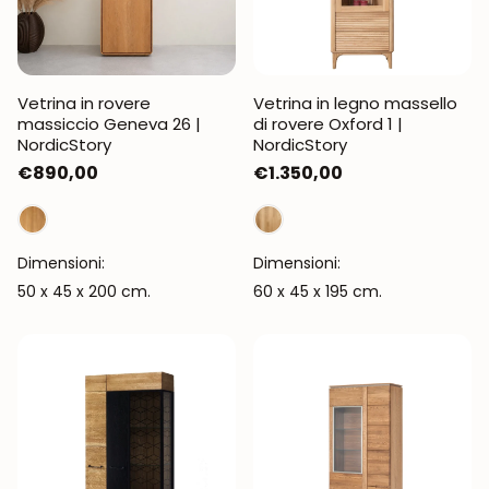
Vetrina in rovere
Vetrina in legno massello
massiccio Geneva 26 |
di rovere Oxford 1 |
NordicStory
NordicStory
Prezzo
€890,00
Prezzo
€1.350,00
normale
normale
Dimensioni:
Dimensioni:
50 x 45 x 200 cm.
60 x 45 x 195 cm.