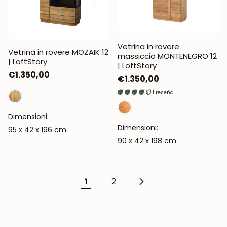
Vetrina in rovere
Vetrina in rovere MOZAIK 12
massiccio MONTENEGRO 12
| LoftStory
| LoftStory
Prezzo
€1.350,00
Prezzo
€1.350,00
normale
normale
1 reseña
Dimensioni:
Dimensioni:
95 x 42 x 196 cm.
90 x 42 x 198 cm.
1
2