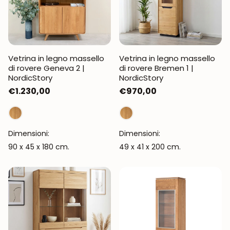
Vetrina in legno massello
Vetrina in legno massello
di rovere Geneva 2 |
di rovere Bremen 1 |
NordicStory
NordicStory
Prezzo
€1.230,00
Prezzo
€970,00
normale
normale
Dimensioni:
Dimensioni:
90 x 45 x 180 cm.
49 x 41 x 200 cm.