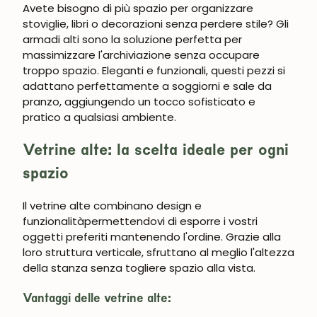
Avete bisogno di più spazio per organizzare
stoviglie, libri o decorazioni senza perdere stile? Gli
armadi alti sono la soluzione perfetta per
massimizzare l'archiviazione senza occupare
troppo spazio. Eleganti e funzionali, questi pezzi si
adattano perfettamente a soggiorni e sale da
pranzo, aggiungendo un tocco sofisticato e
pratico a qualsiasi ambiente.
Vetrine alte: la scelta ideale per ogni
spazio
UNISCITI ALLA NOSTRA
Il
vetrine alte
combinano
design e
COMMUNITY
funzionalità
permettendovi di esporre i vostri
oggetti preferiti mantenendo l'ordine. Grazie alla
Ottieni uno sconto del 5%.
loro struttura verticale, sfruttano al meglio l'altezza
Novità e vantaggi riservati agli iscritti.
della stanza senza togliere spazio alla vista.
Vantaggi delle vetrine alte: