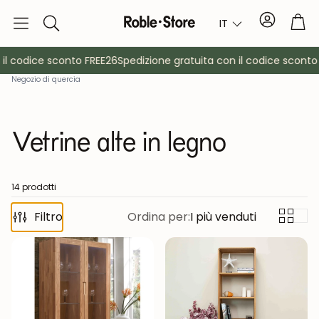
Conto
Car
IT
Ricerca
 codice sconto FREE26
Spedizione gratuita con il codice sconto F
Negozio di quercia
Vetrine alte in legno
14 prodotti
è
Filtro
Credenze
Ordina per:
I più venduti
Consol
Armadietti
Comodin
Appendiabiti
Mobili ausil