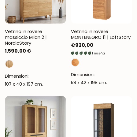
Vetrina in rovere
Vetrina in rovere
massiccio Milan 2 |
MONTENEGRO 11 | LoftStory
NordicStory
Prezzo
€920,00
Prezzo
1.590,00 €
normale
1 reseña
normale
Dimensioni:
Dimensioni:
58 x 42 x 198 cm.
107 x 40 x 197 cm.