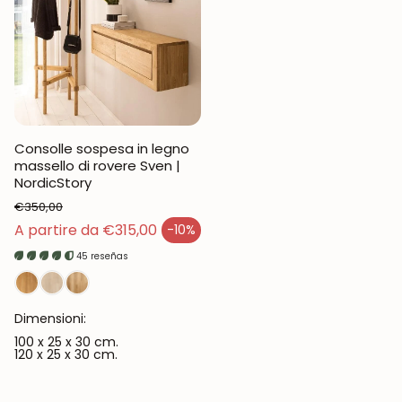
Consolle sospesa in legno
massello di rovere Sven |
NordicStory
€350,00
Prezzo normale
A partire da €315,00
-10%
Prezzo di vendita
45 reseñas
Dimensioni:
100 x 25 x 30 cm.
120 x 25 x 30 cm.