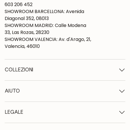
603 206 452
SHOWROOM BARCELLONA: Avenida
Diagonal 352, 08013
SHOWROOM MADRID: Calle Modena
33, Las Rozas, 28230
SHOWROOM VALENCIA: Av. d'Arago, 21,
Valencia, 46010
COLLEZIONI
Tavoli in legno
Tavoli da pranzo
AIUTO
Tavoli allungabili
Sedie in legno
Chi siamo
Mobili tv in legno
Termini e condizioni
LEGALE
Cassettiere in legno
Condizioni di consegna
Credenze in legno
Professionisti
Metodi di pagamento
Scrivanie in legno
Come prendersi cura dei mobili in rovere
Avviso legale