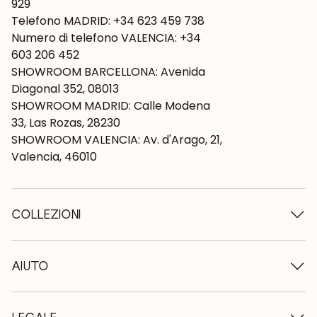
929
Telefono MADRID: +34 623 459 738
Numero di telefono VALENCIA: +34
603 206 452
SHOWROOM BARCELLONA: Avenida
Diagonal 352, 08013
SHOWROOM MADRID: Calle Modena
33, Las Rozas, 28230
SHOWROOM VALENCIA: Av. d'Arago, 21,
Valencia, 46010
COLLEZIONI
Tavoli in legno
Tavoli da pranzo
AIUTO
Tavoli allungabili
Sedie in legno
Chi siamo
Mobili tv in legno
Termini e condizioni