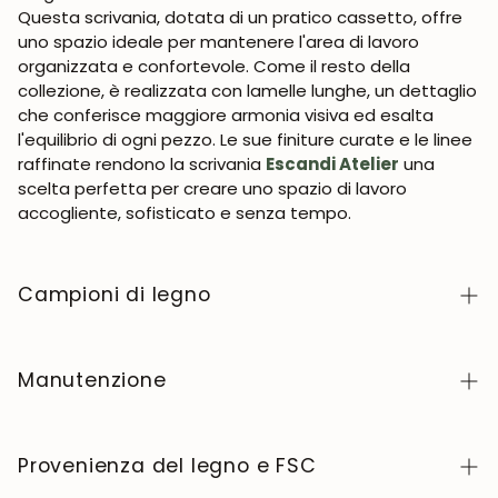
Questa scrivania, dotata di un pratico cassetto, offre
uno spazio ideale per mantenere l'area di lavoro
organizzata e confortevole. Come il resto della
collezione, è realizzata con lamelle lunghe, un dettaglio
che conferisce maggiore armonia visiva ed esalta
l'equilibrio di ogni pezzo. Le sue finiture curate e le linee
raffinate rendono la scrivania
Escandi Atelier
una
scelta perfetta per creare uno spazio di lavoro
accogliente, sofisticato e senza tempo.
Campioni di legno
Per richiedere campioni di legno della collezione
NordicStory, clicca
qui
.
Manutenzione
Il legno massello è un materiale naturale e vivo,
apprezzato per il suo carattere autentico e la sua
Provenienza del legno e FSC
bellezza che evolve nel tempo. Per mantenerlo in