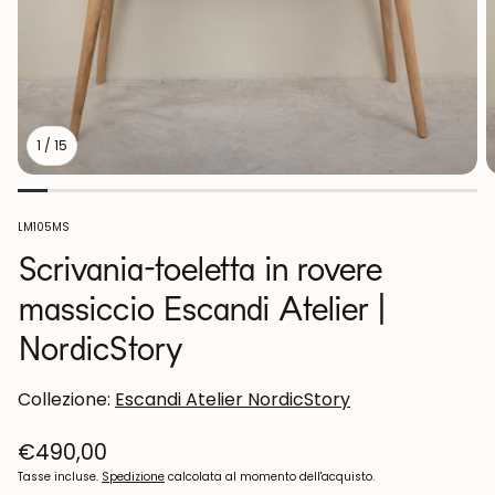
1
/
15
Codice
LM105MS
articolo:
Scrivania-toeletta in rovere
massiccio Escandi Atelier |
NordicStory
Collezione:
Escandi Atelier NordicStory
Prezzo
€490,00
normale
Tasse incluse.
Spedizione
calcolata al momento dell'acquisto.