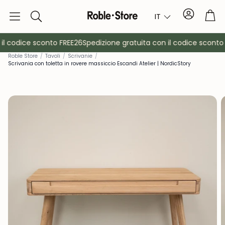
Conto
Car
IT
Ricerca
l codice sconto FREE26
Spedizione gratuita con il codice sconto 
Rob
le Store
/
Tavoli
/
Scrivanie
/
Scrivania con toletta in rovere massiccio Escandi Atelier | NordicStory
è
Credenze
Consol
Armadietti
Comodin
Appendiabiti
Mobili ausil