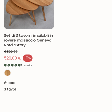
Set di 3 tavolini impilabili in
rovere massiccio Geneva |
NordicStory
€590,00
Prezzo normale
520,00 €
-11%
Prezzo di vendita
1 reseña
Gioco:
3 tavoli