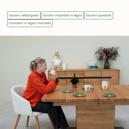
Tavolini rettangolari
Tavolini impilabili in legno
Tavolini quadrati
Comodini in legno massello