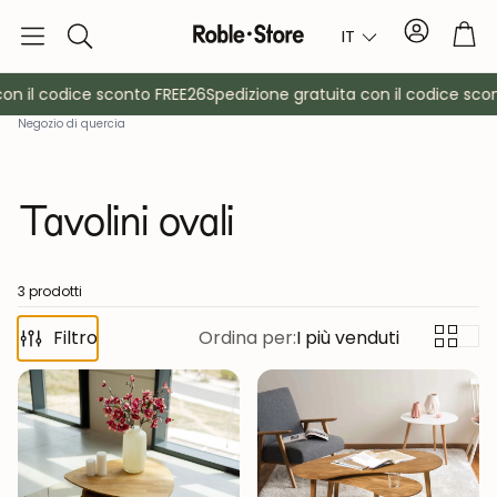
Conto
Car
IT
Ricerca
n il codice sconto FREE26
Spedizione gratuita con il codice scont
Negozio di quercia
Tavolini ovali
3 prodotti
è
Filtro
Credenze
Ordina per:
I più venduti
Consol
Armadietti
Comodin
Appendiabiti
Mobili ausil