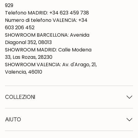
929
Telefono MADRID: +34 623 459 738
Numero di telefono VALENCIA: +34
603 206 452
SHOWROOM BARCELLONA: Avenida
Diagonal 352, 08013
SHOWROOM MADRID: Calle Modena
33, Las Rozas, 28230
SHOWROOM VALENCIA: Av. d'Arago, 21,
Valencia, 46010
COLLEZIONI
Tavoli in legno
Tavoli da pranzo
AIUTO
Tavoli allungabili
Sedie in legno
Chi siamo
Mobili tv in legno
Termini e condizioni