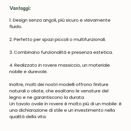
Vantaggi:
1. Design senza angoli, più sicuro e visivamente
fluido.
2. Perfetto per spazi piccoli o multifunzionali.
UNISCITI ALLA NOSTRA
COMMUNITY
3. Combinano funzionalità e presenza estetica.
Ottieni uno sconto del 5%.
Novità e vantaggi riservati agli iscritti.
4. Realizzato in rovere massiccio, un materiale
nobile e durevole.
Inoltre, molti dei nostri modelli offrono finiture
naturali o oliate, che esaltano le venature del
legno e ne garantiscono la durata.
Iscrivermi
Un tavolo ovale in rovere è molto più di un mobile: è
una dichiarazione di stile e un investimento nella
qualità della vita.