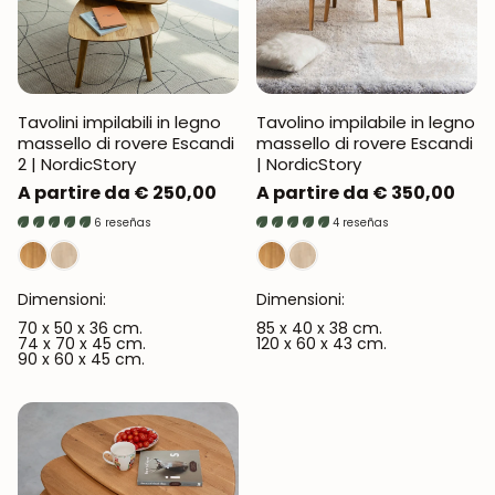
Tavolini impilabili in legno
Tavolino impilabile in legno
massello di rovere Escandi
massello di rovere Escandi
2 | NordicStory
| NordicStory
Prezzo
A partire da € 250,00
Prezzo
A partire da € 350,00
normale
normale
6 reseñas
4 reseñas
Dimensioni:
Dimensioni:
70 x 50 x 36 cm.
85 x 40 x 38 cm.
74 x 70 x 45 cm.
120 x 60 x 43 cm.
90 x 60 x 45 cm.