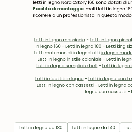
letti in legno NordicStory 160 sono dotati di
Facilità di montaggio
:
molti letti in legno 
ricorrere a un professionista. In questo mod
Letti in legno massiccio
-
Letti in legno piccol
in legno 160
- Letti in legno
180
-
Letti king si
Letti matrimoniali in legno
Letti
in legno mode
Letti in legno in
stile coloniale
-
Letti in leg
Letti in legno semplici e belli
-
Letti in legno 
Letti imbottiti in legno
-
Letti in legno con t
Letti in legno con cassetti - Letti in legno c
legno con cassetti - L
Letti in legno da 180
Letti in legno da 140
Let