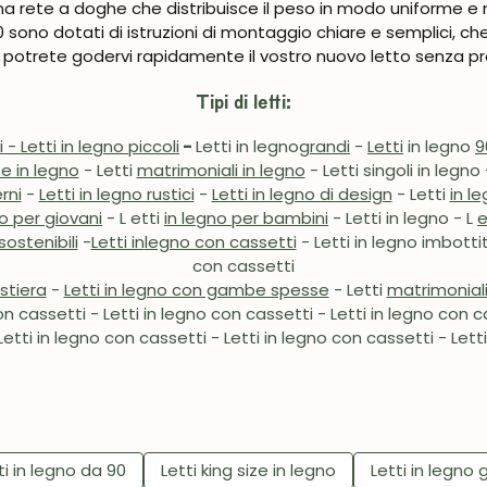
 una rete a doghe che distribuisce il peso in modo uniforme e 
160 sono dotati di istruzioni di montaggio chiare e semplici, 
o potrete godervi rapidamente il vostro nuovo letto senza pr
Tipi di letti:
i - Letti in legno piccoli
-
Letti in legno
grandi
-
Letti
in legno
9
ze in legno
-
Letti
matrimoniali in legno
- Letti singoli
in legno 
rni
-
Letti in legno rustici
-
Letti in legno di design
-
Letti
in l
no per giovani
- L
etti
in legno per bambini
- Letti in legno
-
L
e
sostenibili
-
Letti in
legno con cassetti
- Letti in legno imbottit
con cassetti
estiera
-
Letti in legno con gambe spesse
- Letti
matrimonial
on cassetti - Letti in legno con cassetti - Letti in legno con ca
etti in legno con cassetti - Letti in legno con cassetti - Lett
ti in legno da 90
Letti king size in legno
Letti in legno 