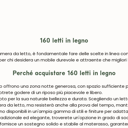
160 letti in legno
amera da letto, è fondamentale fare delle scelte in linea con 
 per chi desidera un mobile durevole e attraente che migliori 
Perché acquistare 160 letti in legno
legno offrono una zona notte generosa, con spazio sufficien
otrete godere di un riposo più piacevole e libero.
oto per la sua naturale bellezza e durata. Scegliendo un letto
era da letto, ma resisterà anche alla prova del tempo, mante
sono disponibili in un'ampia gamma di stili e finiture per adat
dizionale ed elegante, troverete un'opzione in grado di soddi
o fornisce un sostegno solido e stabile al materasso, garante