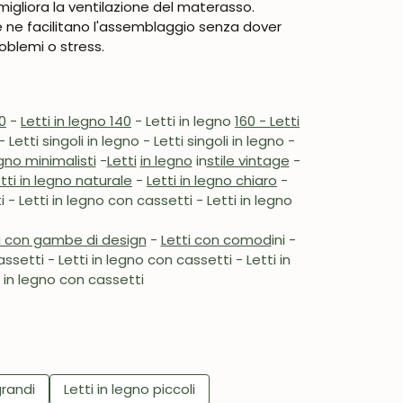
migliora la ventilazione del materasso.
che ne facilitano l'assemblaggio senza dover
oblemi o stress.
0
-
Letti in legno 140
- Letti in legno
160 - Letti
- Letti singoli in legno - Letti singoli in legno -
egno minimalisti
-
Letti
in legno
in
stile vintage
-
tti in legno naturale
-
Letti in legno chiaro
-
i - Letti in legno con cassetti - Letti in legno
i con gambe di design
-
Letti con comod
ini -
ssetti - Letti in legno con cassetti - Letti in
i in legno con cassetti
grandi
Letti in legno piccoli