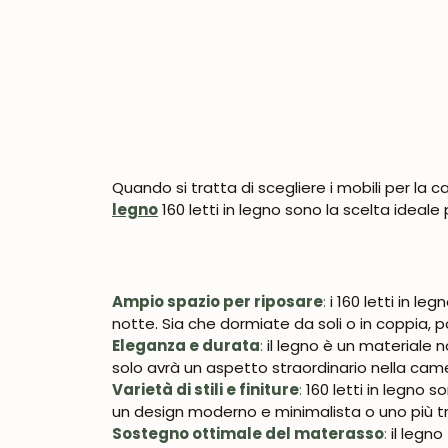
Quando si tratta di scegliere i mobili per la c
legno
160 letti in legno sono la scelta ideale
Ampio spazio per riposare
:
i 160 letti in 
notte. Sia che dormiate da soli o in coppia, p
Eleganza e durata
:
il legno è un materiale n
solo avrà un aspetto straordinario nella cam
Varietà di stili e finiture
:
160 letti in legno 
un design moderno e minimalista o uno più tra
Sostegno ottimale del materasso
:
il legn