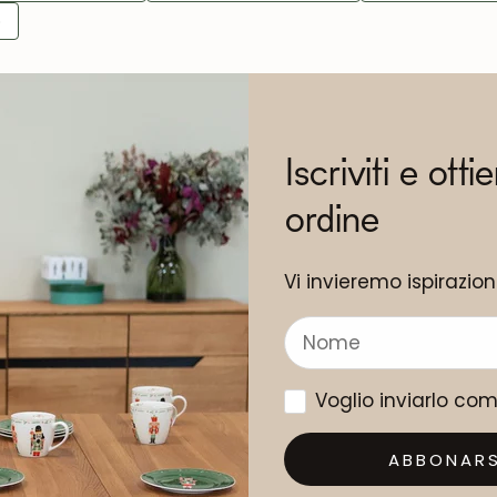
o
Iscriviti e otti
ordine
Vi invieremo ispirazio
Voglio inviarlo co
ABBONARS