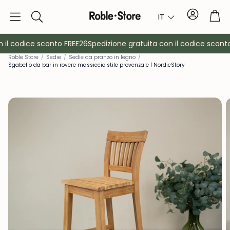
Conto
Car
IT
Ricerca
il codice sconto FREE26
Spedizione gratuita con il codice sconto
Roble Store
/
Sedie
/
Sedie da pranzo in legno
/
Sgabello da bar in rovere massiccio stile provenzale | NordicStory
è
Credenze
Consol
Armadietti
Comodin
Appendiabiti
Mobili ausil