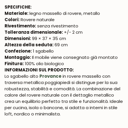
SPECIFICHE:
Materiale:
legno massello di rovere, metallo
Colori:
Rovere naturale
Rivestimento:
senza rivestimento
Tolleranza dimensionale:
+/- 2 cm
Dimensioni:
99 × 37 × 35 cm
Altezza della seduta:
69 cm
Confezione:
1 sgabello
Montaggio:
Il mobile viene consegnato già montato
Finitura:
100% olio biologico
INFORMAZIONI SUL PRODOTTO:
Lo sgabello alto
Provance
in rovere massello con
traversa metallica poggiapiedi si distingue per la sua
robustezza, stabilità e comodità. La combinazione del
calore del rovere naturale con il dettaglio metallico
crea un equilibrio perfetto tra stile e funzionalità. Ideale
per cucina, isola o bancone, si adatta a interni in stile
loft, nordico o minimalista.