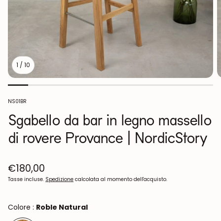
1
/
10
SKU:
NS01BR
Sgabello da bar in legno massello
di rovere Provance | NordicStory
Prezzo
€180,00
normale
Tasse incluse.
Spedizione
calcolata al momento dell'acquisto.
Colore :
Roble Natural