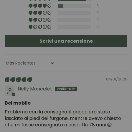
3
Tappezzeria (sedie e testiere): pulire con acqua e
0
sapone delicato o con prodotti specifici per tessuti
0
(provare preventivamente su una zona poco visibile).
0
Scrivi una recensione
Sort by
04/01/2026
Nelly Moncelet
Bel mobile
Problema con la consegna: il pacco era stato
lasciato ai piedi del furgone, mentre avevo chiesto
che mi fosse consegnato a casa. Ho 78 anni 😡