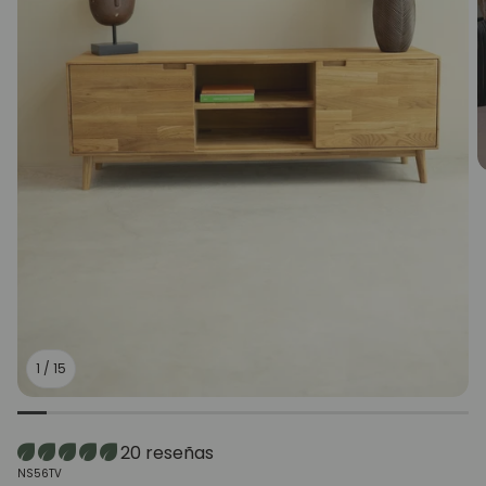
1
/
15
20 reseñas
SKU:
NS56TV