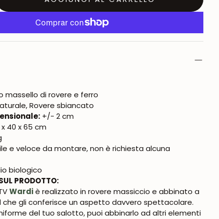
 massello di rovere e ferro
aturale, Rovere sbiancato
ensionale:
+/- 2 cm
 x 40 x 65 cm
g
ile e veloce da montare, non è richiesta alcuna
io biologico
SUL PRODOTTO:
 TV
Wardi
è realizzato in rovere massiccio e abbinato a
il che gli conferisce un aspetto davvero spettacolare.
uniforme del tuo salotto, puoi abbinarlo ad altri elementi