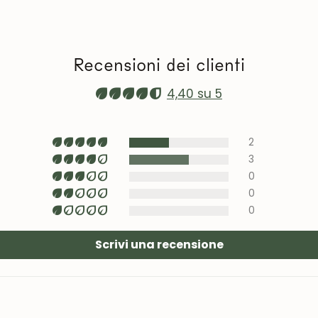
volte all'anno. 
evitate la vicina
prolungata al so
Video sulla man
Recensioni dei clienti
roble.store
4,40 su 5
Tappezzeria (sed
con prodotti spe
zona poco visibil
2
3
0
0
0
Scrivi una recensione
UNISCITI ALLA NOSTRA COMMUNITY
Ottieni uno sconto del 5%.
Novità e vantaggi riservati agli iscritti.