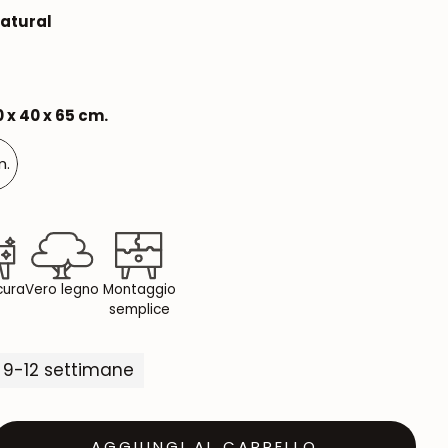
Natural
 x 40 x 65 cm.
m.
 cura
Vero legno
Montaggio
semplice
 9-12 settimane
AGGIUNGI AL CARRELLO