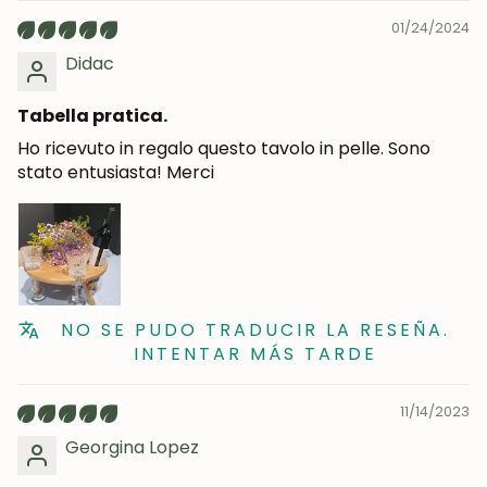
01/24/2024
Didac
Tabella pratica.
Ho ricevuto in regalo questo tavolo in pelle. Sono
stato entusiasta! Merci
UNISCITI ALLA NOSTRA
COMMUNITY
Ottieni uno sconto del 5%.
Novità e vantaggi riservati agli iscritti.
NO SE PUDO TRADUCIR LA RESEÑA.
INTENTAR MÁS TARDE
Iscrivermi
11/14/2023
Georgina Lopez