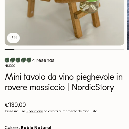
1
/
12
4 reseñas
SKU:
NS1DEC
Mini tavolo da vino pieghevole in
rovere massiccio | NordicStory
Prezzo
€130,00
normale
Tasse incluse.
Spedizione
calcolata al momento dell'acquisto.
Colore :
Roble Natural