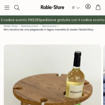
Conto
Car
IT
Ricerca
l codice sconto FREE26
Spedizione gratuita con il codice sconto 
Rob
le Store
/
Mobili
ausiliari
/
Decorazione
/
Mini tavolino da vino pieghevole in legno massello di rovere | NordicStory
è
Credenze
Consol
Armadietti
Comodin
Appendiabiti
Mobili ausil