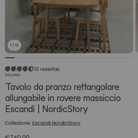
1
/
13
10 reseñas
SKU:
NS324MS
Tavolo da pranzo rettangolare
allungabile in rovere massiccio
Escandi | NordicStory
Collezione:
Escandi NordicStory
Prezzo
€740,00