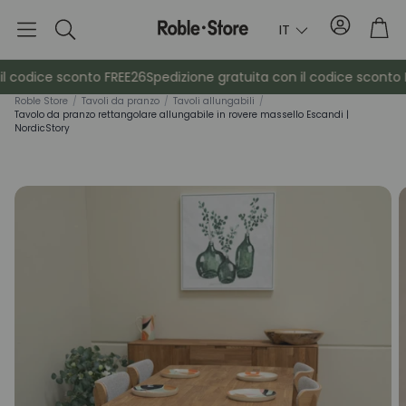
Conto
Car
IT
Ricerca
 codice sconto FREE26
Spedizione gratuita con il codice sconto F
Roble Store
/
Tavoli da pranzo
/
Tavoli allungabili
/
Tavolo da pranzo rettangolare allungabile in rovere massello Escandi |
NordicStory
è
Credenze
Consol
Armadietti
Comodin
Appendiabiti
Mobili ausil