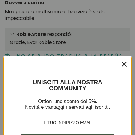
Davvero carina
Mi è piaciuto moltissimo e il servizio è stato
impeccabile
>>
Roble.Store
respondió:
Grazie, Eva! Roble Store
NO SE PUDO TRADUCIR LA RESEÑA.
INTENTAR MÁS TARDE
05/26/2026
UNISCITI ALLA NOSTRA
COMMUNITY
Thomas RIAUX
Ottieni uno sconto del 5%.
Ottima qualità
Novità e vantaggi riservati agli iscritti.
Il prodotto è di ottima qualità e il pacco è imballato
molto bene. La consegna è avvenuta nei tempi
previsti. Niente da dire.