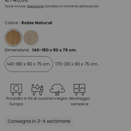
normale
Tasse incluse.
Spedizione
calcolata al momento dell'acquisto.
Colore :
Roble Natural
Dimensione :
140-180 x 90 x 75 cm.
140-180 x 90 x 75 cm.
170-210 x 90 x 75 cm.
Prodotto in
Kit di cura
Vero legno
Montaggio
Europa
semplice
Consegna in 3-4 settimane