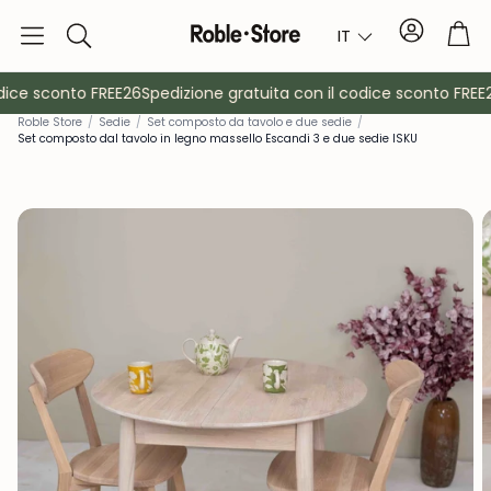
Conto
Car
IT
Ricerca
ice sconto FREE26
Spedizione gratuita con il codice sconto FREE2
Roble Store
/
Sedie
/
Set composto da tavolo e due sedie
/
Set composto dal tavolo in legno massello Escandi 3 e due sedie ISKU
è
Credenze
Consol
Armadietti
Comodin
Appendiabiti
Mobili ausil