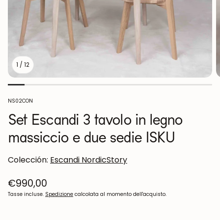
1
/
12
SKU:
NS02CON
Set Escandi 3 tavolo in legno
massiccio e due sedie ISKU
Colección:
Escandi NordicStory
Prezzo
€990,00
normale
Tasse incluse.
Spedizione
calcolata al momento dell'acquisto.