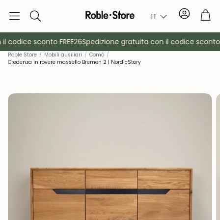
Conto
Car
IT
Ricerca
il codice sconto FREE26
Spedizione gratuita con il codice sconto 
Rob
le Store
/
Mobili ausiliari
/
Comò
/
Credenza in rovere massello Bremen 2 | NordicStory
è
Credenze
Consol
Armadietti
Comodin
Appendiabiti
Mobili ausil