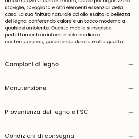
ampio spazio di contenimento, ideale per organizzare
stoviglie, tovagliato e altri elementi essenziali della
casa. La sua finitura naturale ad olio esalta la bellezza
del legno, conferendo calore e un tocco moderno a
qualsiasi ambiente. Questo mobile si inserisce
perfettamente in interni in stile nordico e
contemporaneo, garantendo durata e alta qualità.
Campioni di legno
Per richiedere campioni di legno della collezione
NordicStory, clicca
qui
.
Manutenzione
Il legno massello è un materiale naturale e vivo,
apprezzato per il suo carattere autentico e la sua
Provenienza del legno e FSC
bellezza che evolve nel tempo. Per mantenerlo in
perfette condizioni, pulite la superficie con un panno
Produciamo esclusivamente in Europa, seguendo
morbido asciutto o leggermente inumidito e
elevati standard di qualità e controllo in ogni fase del
Condizioni di consegna
asciugatela sempre dopo. Evitate prodotti abrasivi o