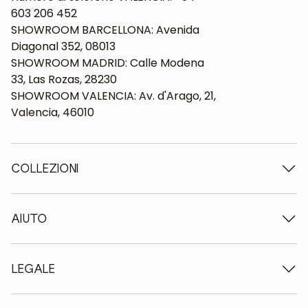
603 206 452
SHOWROOM BARCELLONA: Avenida
Diagonal 352, 08013
SHOWROOM MADRID: Calle Modena
33, Las Rozas, 28230
SHOWROOM VALENCIA: Av. d'Arago, 21,
Valencia, 46010
COLLEZIONI
Tavoli in legno
Tavoli da pranzo
AIUTO
Tavoli allungabili
Sedie in legno
Chi siamo
Mobili tv in legno
Termini e condizioni
LEGALE
Cassettiere in legno
Condizioni di consegna
Credenze in legno
Professionisti
Metodi di pagamento
Scrivanie in legno
Come prendersi cura dei mobili in rovere
Avviso legale