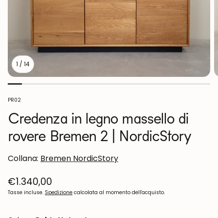
1
/
14
SKU:
PR02
Credenza in legno massello di
rovere Bremen 2 | NordicStory
Collana:
Bremen NordicStory
Prezzo
€1.340,00
normale
Tasse incluse.
Spedizione
calcolata al momento dell'acquisto.