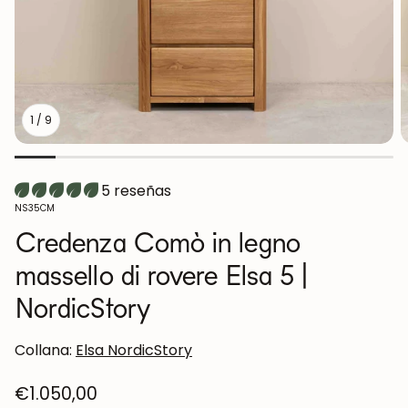
1
/
9
5 reseñas
SKU:
NS35CM
Credenza Comò in legno
massello di rovere Elsa 5 |
NordicStory
Collana:
Elsa NordicStory
Prezzo
€1.050,00