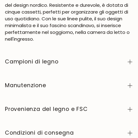
del design nordico. Resistente e durevole, è dotata di
cinque cassetti, perfetti per organizzare gli oggetti di
uso quotidiano. Con le sue linee pulite, il suo design
minimalista e il suo fascino scandinavo, si inserisce
perfettamente nel soggiorno, nella camera da letto o
nell'ingresso.
Campioni di legno
Per richiedere campioni di legno della collezione
NordicStory, clicca
qui
.
Manutenzione
Il legno massello è un materiale naturale e vivo,
apprezzato per il suo carattere autentico e la sua
Provenienza del legno e FSC
bellezza che evolve nel tempo. Per mantenerlo in
perfette condizioni, pulite la superficie con un panno
Produciamo esclusivamente in Europa, seguendo
morbido asciutto o leggermente inumidito e
elevati standard di qualità e controllo in ogni fase del
Condizioni di consegna
asciugatela sempre dopo. Evitate prodotti abrasivi o
processo.