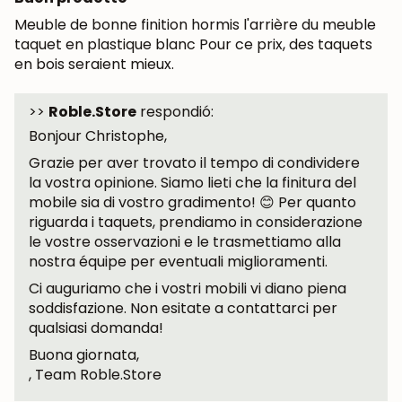
Meuble de bonne finition hormis l'arrière du meuble
taquet en plastique blanc Pour ce prix, des taquets
en bois seraient mieux.
>>
Roble.Store
respondió:
Bonjour Christophe,
UNISCITI ALLA NOSTRA
Grazie per aver trovato il tempo di condividere
COMMUNITY
la vostra opinione. Siamo lieti che la finitura del
mobile sia di vostro gradimento! 😊 Per quanto
Ottieni uno sconto del 5%.
riguarda i taquets, prendiamo in considerazione
Novità e vantaggi riservati agli iscritti.
le vostre osservazioni e le trasmettiamo alla
nostra équipe per eventuali miglioramenti.
Ci auguriamo che i vostri mobili vi diano piena
soddisfazione. Non esitate a contattarci per
Iscrivermi
qualsiasi domanda!
Buona giornata,
, Team Roble.Store