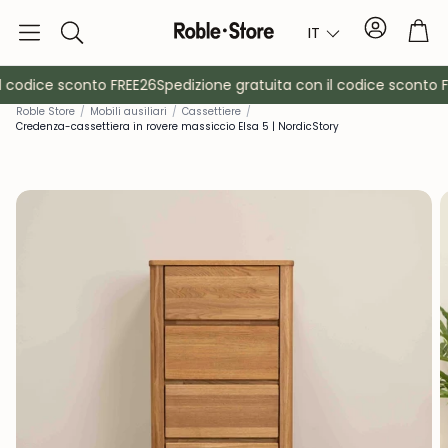
Conto
Car
IT
Ricerca
 codice sconto FREE26
Spedizione gratuita con il codice sconto FR
Rob
le Store
/
Mobili ausiliari
/
Cassettiere
/
Credenza-cassettiera in rovere massiccio Elsa 5 | NordicStory
è
Credenze
Consol
Armadietti
Comodin
Appendiabiti
Mobili ausil