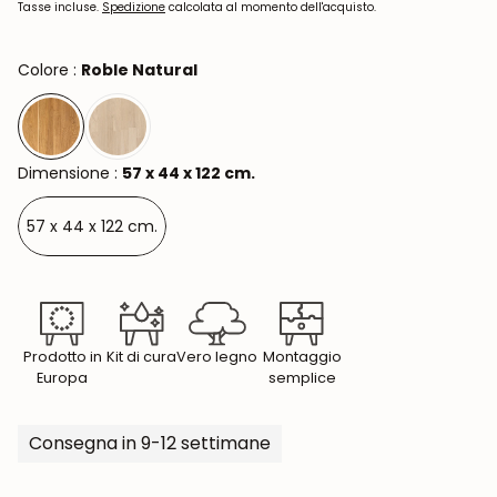
normale
Tasse incluse.
Spedizione
calcolata al momento dell'acquisto.
Colore :
Roble Natural
Dimensione :
57 x 44 x 122 cm.
57 x 44 x 122 cm.
Prodotto in
Kit di cura
Vero legno
Montaggio
Europa
semplice
Consegna in 9-12 settimane