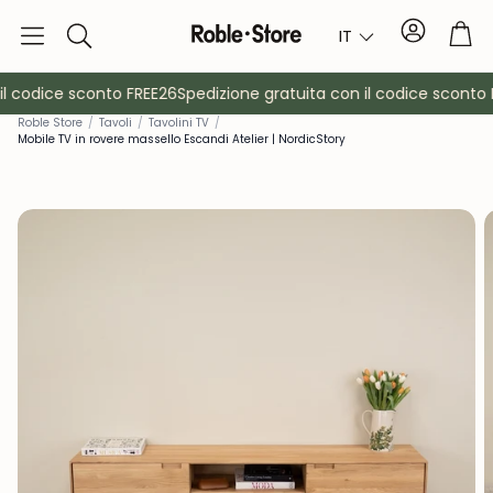
Conto
Car
IT
Ricerca
l codice sconto FREE26
Spedizione gratuita con il codice sconto F
Rob
le Store
/
Tavoli
/
Tavolini TV
/
Mobile TV in rovere massello Escandi Atelier | NordicStory
è
Credenze
Consol
Armadietti
Comodin
Appendiabiti
Mobili ausil