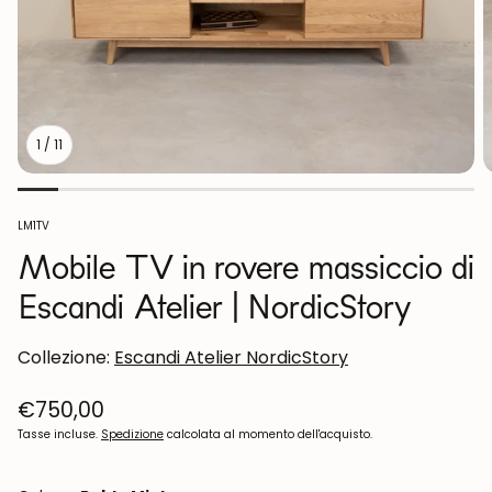
1
/
11
Codice
LM1TV
articolo:
Mobile TV in rovere massiccio di
Escandi Atelier | NordicStory
Collezione:
Escandi Atelier NordicStory
Prezzo
€750,00
normale
Tasse incluse.
Spedizione
calcolata al momento dell'acquisto.