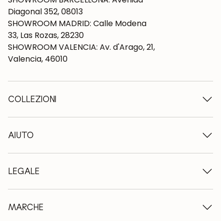
Diagonal 352, 08013
SHOWROOM MADRID: Calle Modena
33, Las Rozas, 28230
SHOWROOM VALENCIA: Av. d'Arago, 21,
Valencia, 46010
COLLEZIONI
Tavoli in legno
Tavoli da pranzo
AIUTO
Tavoli allungabili
Sedie in legno
Chi siamo
Mobili tv in legno
Termini e condizioni
LEGALE
Cassettiere in legno
Condizioni di consegna
Credenze in legno
Professionisti
Metodi di pagamento
Scrivanie in legno
Come prendersi cura dei mobili in rovere
Avviso legale
MARCHE
Letti in legno
FAQ
Informativa sulla privacy