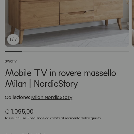
1
/
7
Codice
GW01TV
articolo:
Mobile TV in rovere massello
Milan | NordicStory
Collezione:
Milan NordicStory
Prezzo
€ 1.095,00
normale
Tasse incluse.
Spedizione
calcolata al momento dell'acquisto.