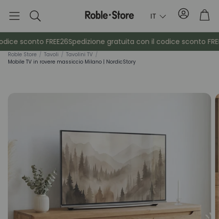
Conto
Car
IT
Ricerca
odice sconto FREE26
Spedizione gratuita con il codice sconto FREE
Rob
le Store
/
Tavoli
/
Tavolini TV
/
Mobile TV in rovere massiccio Milano | NordicStory
è
Credenze
Consol
Armadietti
Comodin
Appendiabiti
Mobili ausil