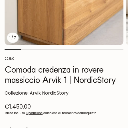
1
/
7
Codice
20JNO
articolo:
Comoda credenza in rovere
massiccio Arvik 1 | NordicStory
Collezione:
Arvik NordicStory
Prezzo
€1.450,00
normale
Tasse incluse.
Spedizione
calcolata al momento dell'acquisto.