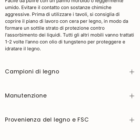
Facile da pulire con un panno morbido o leggermente
umido. Evitare il contatto con sostanze chimiche
aggressive. Prima di utilizzare i tavoli, si consiglia di
coprire il piano di lavoro con cera per legno, in modo da
formare un sottile strato di protezione contro
l'assorbimento dei liquidi. Tutti gli altri mobili vanno trattati
1-2 volte l'anno con olio di tungsteno per proteggere e
idratare il legno.
Campioni di legno
Per richiedere campioni di legno della collezione
NordicStory, clicca
qui
.
Manutenzione
Il legno massello è un materiale naturale e vivo,
apprezzato per il suo carattere autentico e la sua
Provenienza del legno e FSC
bellezza che evolve nel tempo. Per mantenerlo in
perfette condizioni, pulite la superficie con un panno
Produciamo esclusivamente in Europa, seguendo
morbido asciutto o leggermente inumidito e