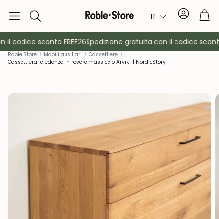
Conto
Car
IT
Ricerca
 il codice sconto FREE26
Spedizione gratuita con il codice sconto
Roble Store
/
Mobili ausiliari
/
Cassettiere
/
Cassettiera-credenza in rovere massiccio Arvik 1 | NordicStory
è
Credenze
Consol
Armadietti
Comodin
Appendiabiti
Mobili ausil