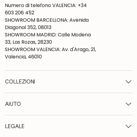
Numero di telefono VALENCIA: +34
603 206 452
SHOWROOM BARCELLONA: Avenida
Diagonal 352, 08013
SHOWROOM MADRID: Calle Modena
33, Las Rozas, 28230
SHOWROOM VALENCIA: Av. d'Arago, 21,
Valencia, 46010
COLLEZIONI
Tavoli in legno
Tavoli da pranzo
AIUTO
Tavoli allungabili
Sedie in legno
Chi siamo
Mobili tv in legno
Termini e condizioni
LEGALE
Cassettiere in legno
Condizioni di consegna
Credenze in legno
Professionisti
Metodi di pagamento