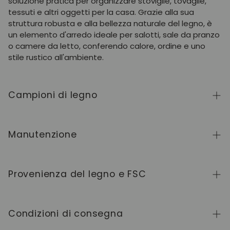
soluzione pratica per organizzare stoviglie, tovaglie,
tessuti e altri oggetti per la casa. Grazie alla sua
struttura robusta e alla bellezza naturale del legno, è
un elemento d'arredo ideale per salotti, sale da pranzo
o camere da letto, conferendo calore, ordine e uno
stile rustico all'ambiente.
Campioni di legno
Per richiedere campioni di legno della collezione
NordicStory, clicca
qui
.
Manutenzione
Il legno massello è un materiale naturale e vivo,
apprezzato per il suo carattere autentico e la sua
Provenienza del legno e FSC
bellezza che evolve nel tempo. Per mantenerlo in
perfette condizioni, pulite la superficie con un panno
Produciamo esclusivamente in Europa, seguendo
morbido asciutto o leggermente inumidito e
elevati standard di qualità e controllo in ogni fase del
Condizioni di consegna
asciugatela sempre dopo. Evitate prodotti abrasivi o
processo.
chimici aggressivi. Pulire immediatamente eventuali