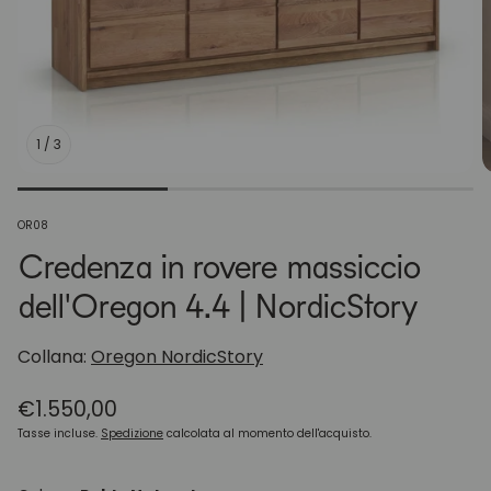
1
/
3
Codice
OR08
articolo:
Credenza in rovere massiccio
dell'Oregon 4.4 | NordicStory
Collana:
Oregon NordicStory
Prezzo
€1.550,00
normale
Tasse incluse.
Spedizione
calcolata al momento dell'acquisto.