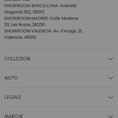
SHOWROOM BARCELLONA: Avenida
Diagonal 352, 08013
SHOWROOM MADRID: Calle Modena
33, Las Rozas, 28230
SHOWROOM VALENCIA: Av. d'Arago, 21,
Valencia, 46010
COLLEZIONI
Tavoli in legno
Tavoli da pranzo
AIUTO
Tavoli allungabili
Sedie in legno
Chi siamo
Mobili tv in legno
Termini e condizioni
LEGALE
Cassettiere in legno
Condizioni di consegna
Credenze in legno
Professionisti
Metodi di pagamento
Scrivanie in legno
Come prendersi cura dei mobili in rovere
Avviso legale
MARCHE
Letti in legno
FAQ