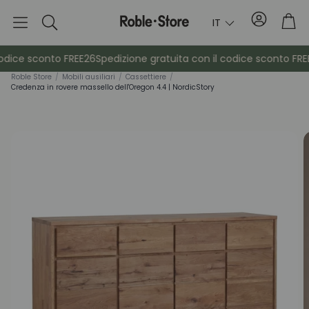
Conto
Car
IT
Ricerca
odice sconto FREE26
Spedizione gratuita con il codice sconto FREE
Roble Store
/
Mobili ausiliari
/
Cassettiere
/
Credenza in rovere massello dell'Oregon 4.4 | NordicStory
è
Credenze
Consol
Armadietti
Comodin
Appendiabiti
Mobili ausil