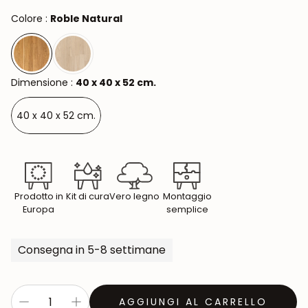
Colore :
Roble Natural
Dimensione :
40 x 40 x 52 cm.
40 x 40 x 52 cm.
Prodotto in
Kit di cura
Vero legno
Montaggio
Europa
semplice
Consegna in 5-8 settimane
AGGIUNGI AL CARRELLO