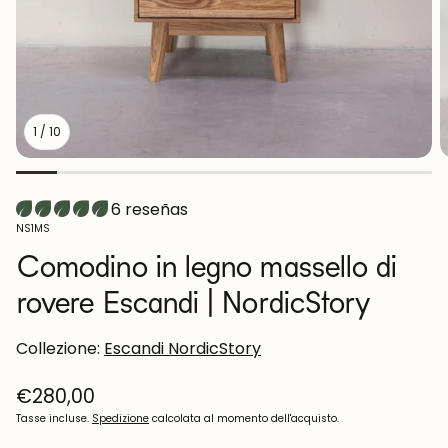
1
/
10
6 reseñas
SKU:
NS1MS
Comodino in legno massello di
rovere Escandi | NordicStory
Collezione:
Escandi NordicStory
Prezzo
€280,00
normale
Tasse incluse.
Spedizione
calcolata al momento dell'acquisto.