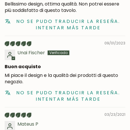
COMMUNITY
Bellissimo design, ottima qualità. Non potrei essere
più soddisfatto di questo tavolo.
Ottieni uno sconto del 5%.
Novità e vantaggi riservati agli iscritti.
NO SE PUDO TRADUCIR LA RESEÑA.
INTENTAR MÁS TARDE
09/01/2023
Iscrivermi
Unai Fischer
Buon acquisto
Mi piace il design e la qualità dei prodotti di questo
negozio.
NO SE PUDO TRADUCIR LA RESEÑA.
INTENTAR MÁS TARDE
03/23/2021
Mateus P