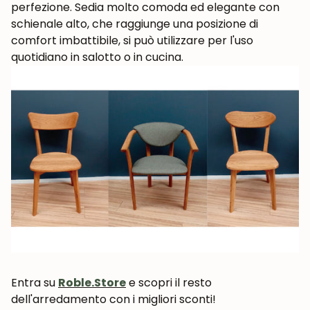
perfezione. Sedia molto comoda ed elegante con
UNISCITI ALLA NOSTRA
schienale alto, che raggiunge una posizione di
COMMUNITY
comfort imbattibile, si può utilizzare per l'uso
Ottieni uno sconto del 5%.
quotidiano in salotto o in cucina.
Novità e vantaggi riservati agli iscritti.
Iscrivermi
Entra su
Roble.Store
e scopri il resto
dell'arredamento con i migliori sconti!