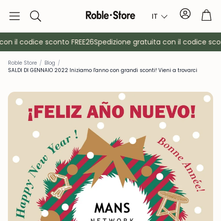
Conto
Car
IT
Ricerca
n il codice sconto FREE26
Spedizione gratuita con il codice scon
Roble Store
/
Blog
/
SALDI DI GENNAIO 2022 Iniziamo l'anno con grandi sconti! Vieni a trovarci
è
Credenze
Consol
Armadietti
Comodin
Appendiabiti
Mobili ausil