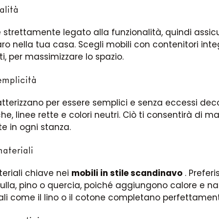
alità
 strettamente legato alla funzionalità, quindi assic
Iscrivermi
o nella tua casa. Scegli mobili con contenitori inte
i, per massimizzare lo spazio.
emplicità
ratterizzano per essere semplici e senza eccessi decor
, linee rette e colori neutri. Ciò ti consentirà di m
te in ogni stanza.
ateriali
teriali chiave nei
mobili in stile scandinavo
. Preferis
ulla, pino o quercia, poiché aggiungono calore e nat
urali come il lino o il cotone completano perfettament