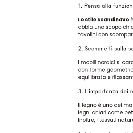
1. Pensa alla funzion
Lo stile scandinavo
è
abbia uno scopo chiar
tavolini con scompart
2. Scommetti sulla s
I mobili nordici si ca
con forme geometriche
equilibrata e rilassan
3. L'importanza dei m
Il legno è uno dei ma
legni chiari come bet
Inoltre, i tessuti nat