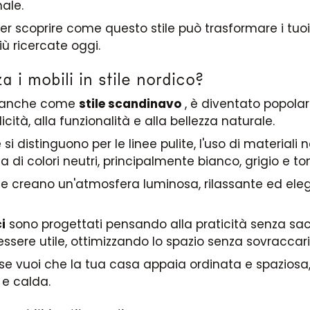
ale.
r scoprire come questo stile può trasformare i tuoi
ù ricercate oggi.
a i mobili in stile nordico?
to anche come
stile scandinavo
, è diventato popolar
cità, alla funzionalità e alla bellezza naturale.
e si distinguono per le linee pulite, l'uso di materiali
 di colori neutri, principalmente bianco, grigio e ton
he creano un'atmosfera luminosa, rilassante ed ele
i
sono progettati pensando alla praticità senza sacri
ssere utile, ottimizzando lo spazio senza sovraccar
e se vuoi che la tua casa appaia ordinata e spazio
e calda.