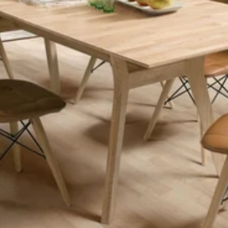
Oxford NordicStory
Mauritz NordicStory
Milan NordicStory
Moritz NordicStory
Regal NordicStory
Runa NordicStory
Mozaik LoftStory
Montenegro LoftStory