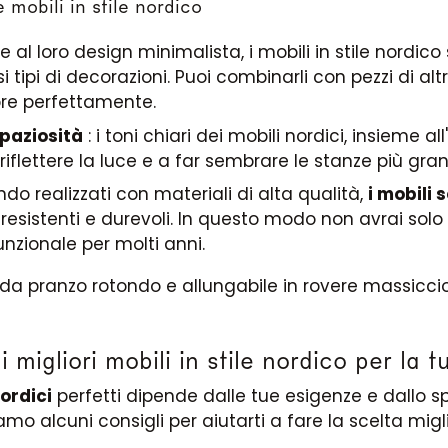
 mobili in stile nordico
ie al loro design minimalista, i mobili in stile nordic
 tipi di decorazioni. Puoi combinarli con pezzi di altri 
re perfettamente.
spaziosità
: i toni chiari dei mobili nordici, insieme al
 riflettere la luce e a far sembrare le stanze più gra
ndo realizzati con materiali di alta qualità,
i mobili 
resistenti e durevoli. In questo modo non avrai solo
nzionale per molti anni.
 migliori mobili in stile nordico per la 
UNISCITI ALLA NOSTRA COMMUNITY
ordici
perfetti dipende dalle tue esigenze e dallo s
Ottieni uno sconto del 5%.
iamo alcuni consigli per aiutarti a fare la scelta migl
Novità e vantaggi riservati agli iscritti.