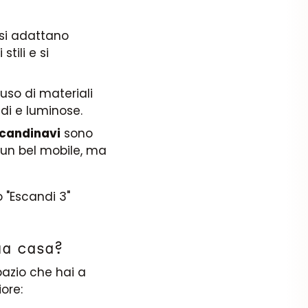
o si adattano
stili e si
l'uso di materiali
ndi e luminose.
scandinavi
sono
 un bel mobile, ma
tua casa?
pazio che hai a
iore: