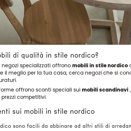
li di qualità in stile nordico?
i negozi specializzati offrono
mobili in stile nordico
d
re il meglio per la tua casa, cerca negozi che si con
uraturi.
aforme offrono sconti speciali sui
mobili scandinavi
,
 prezzi competitivi.
i sui mobili in stile nordico
ordico sono facili da abbinare ad altri stili di arred