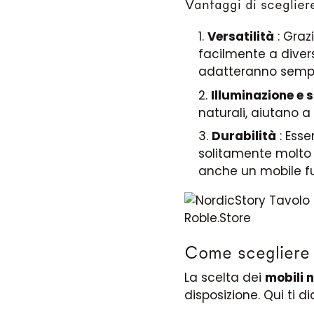
Vantaggi di scegliere
Versatilità
: Graz
facilmente a diversi
adatteranno semp
Illuminazione e 
naturali, aiutano a
Durabilità
: Esse
solitamente molto 
anche un mobile fu
Come scegliere i
La scelta dei
mobili n
disposizione. Qui ti d