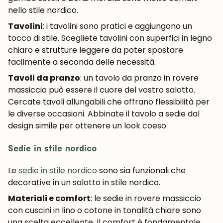
nello stile nordico.
Tavolini
: i tavolini sono pratici e aggiungono un
tocco di stile. Scegliete tavolini con superfici in legno
chiaro e strutture leggere da poter spostare
facilmente a seconda delle necessità.
Tavoli da pranzo
: un tavolo da pranzo in rovere
massiccio può essere il cuore del vostro salotto.
UNISCITI ALLA NOSTRA
Cercate tavoli allungabili che offrano flessibilità per
COMMUNITY
le diverse occasioni. Abbinate il tavolo a sedie dal
design simile per ottenere un look coeso.
Ottieni uno sconto del 5%.
Novità e vantaggi riservati agli iscritti.
Sedie in stile nordico
Le
sedie in stile nordico
sono sia funzionali che
decorative in un salotto in stile nordico.
Iscrivermi
Materiali e comfort
: le sedie in rovere massiccio
con cuscini in lino o cotone in tonalità chiare sono
una scelta eccellente. Il comfort è fondamentale,