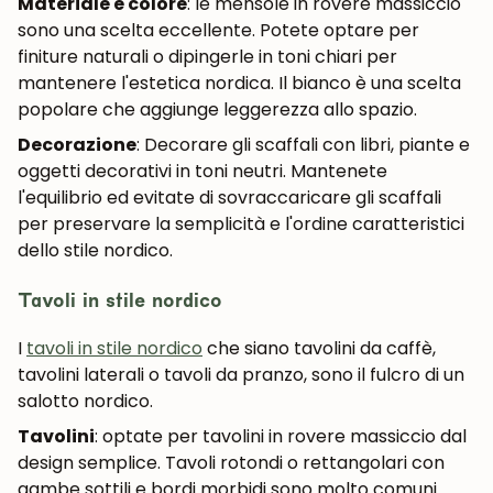
Materiale e colore
: le mensole in rovere massiccio
sono una scelta eccellente. Potete optare per
finiture naturali o dipingerle in toni chiari per
mantenere l'estetica nordica. Il bianco è una scelta
popolare che aggiunge leggerezza allo spazio.
Decorazione
: Decorare gli scaffali con libri, piante e
oggetti decorativi in toni neutri. Mantenete
l'equilibrio ed evitate di sovraccaricare gli scaffali
per preservare la semplicità e l'ordine caratteristici
dello stile nordico.
Tavoli in stile nordico
I
tavoli in stile nordico
che siano tavolini da caffè,
tavolini laterali o tavoli da pranzo, sono il fulcro di un
salotto nordico.
Tavolini
: optate per tavolini in rovere massiccio dal
design semplice. Tavoli rotondi o rettangolari con
gambe sottili e bordi morbidi sono molto comuni