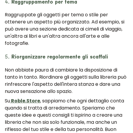
4.
Raggruppamento per tema
Raggruppate gli oggetti per tema o stile per
UNISCITI ALLA NOSTRA
COMMUNITY
ottenere un aspetto più organizzato. Ad esempio, si
può avere una sezione dedicata ai cimeli di viaggio,
Ottieni uno sconto del 5%.
un'altra ai libri e un'altra ancora all'arte e alle
Novità e vantaggi riservati agli iscritti.
fotografie.
5.
Riorganizzare regolarmente gli scaffali
Non abbiate paura di cambiare la disposizione di
Iscrivermi
tanto in tanto. Riordinare gli oggetti sulla libreria può
rinfrescare l'aspetto dell'intera stanza e dare una
nuova sensazione allo spazio.
Su
Roble.Store
, sappiamo che ogni dettaglio conta
quando si tratta di arredamento. Speriamo che
queste idee e questi consigli ti ispirino a creare una
libreria che non sia solo funzionale, ma anche un
riflesso del tuo stile e della tua personalità. Buon