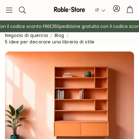
Conto
Car
IT
Ricerca
 il codice sconto FREE26
Spedizione gratuita con il codice sconto
Negozio di quercia
Blog
5 idee per decorare una libreria di stile
è
Credenze
Consol
Armadietti
Comodin
Appendiabiti
Mobili ausil